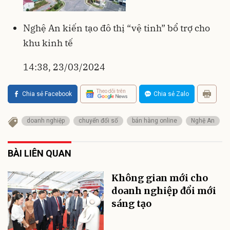
Nghệ An kiến tạo đô thị “vệ tinh” bổ trợ cho
khu kinh tế
14:38, 23/03/2024
Theo dõi trên
Chia sẻ Facebook
Chia sẻ Zalo
doanh nghiệp
chuyển đổi số
bán hàng online
Nghệ An
BÀI LIÊN QUAN
Không gian mới cho
doanh nghiệp đổi mới
sáng tạo