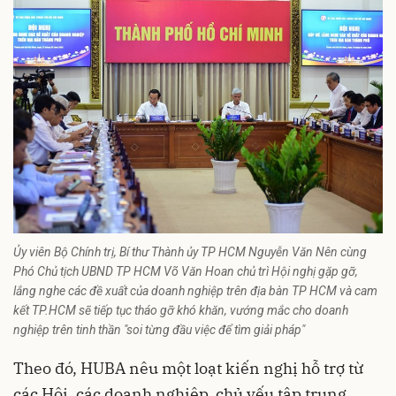
Ủy viên Bộ Chính trị, Bí thư Thành ủy TP HCM Nguyễn Văn Nên cùng
Phó Chủ tịch UBND TP HCM Võ Văn Hoan chủ trì Hội nghị gặp gỡ,
lắng nghe các đề xuất của doanh nghiệp trên địa bàn TP HCM và cam
kết TP.HCM sẽ tiếp tục tháo gỡ khó khăn, vướng mắc cho doanh
nghiệp trên tinh thần "soi từng đầu việc để tìm giải pháp"
Theo đó, HUBA nêu một loạt kiến nghị hỗ trợ từ
các Hội, các doanh nghiệp, chủ yếu tập trung