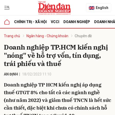
English
CHÍNH TRỊ - XÃ HỘI
VCCI
DOANH NGHIỆP
DOANH NH
bình luận
Trang chủ
Ngân hàng - Chứng khoán
Chuyên đề
Doanh nghiệp TP.HCM kiến nghị
"nóng" về hỗ trợ vốn, tín dụng,
trái phiếu và thuế
AN ĐỊNH
18/02/2023 11:10
Doanh nghiệp TP HCM kiến nghị áp dụng
Hủy
G
thuế GTGT 8% cho tất cả các ngành nghề
(như năm 2022) và giảm thuế TNCN là hết sức
cần thiết, đặc biệt khi chưa có chính sách hỗ