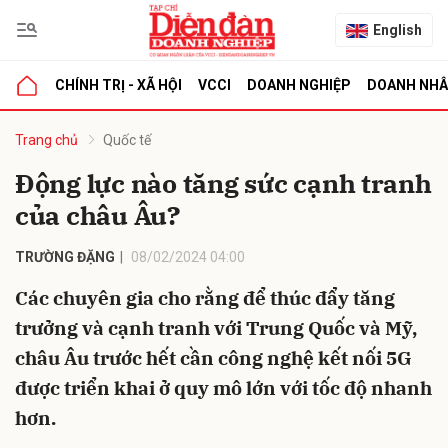
English
CHÍNH TRỊ - XÃ HỘI
VCCI
DOANH NGHIỆP
DOANH NH
bình luận
Trang chủ
Quốc tế
Động lực nào tăng sức cạnh tranh
của châu Âu?
TRƯỜNG ĐẶNG
08/02/2024 04:00
Các chuyên gia cho rằng để thúc đẩy tăng
trưởng và cạnh tranh với Trung Quốc và Mỹ,
Hủy
G
châu Âu trước hết cần công nghệ kết nối 5G
được triển khai ở quy mô lớn với tốc độ nhanh
hơn.