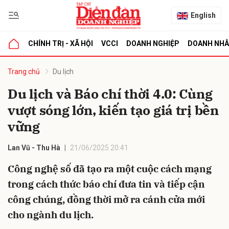
English
CHÍNH TRỊ - XÃ HỘI
VCCI
DOANH NGHIỆP
DOANH NH
bình luận
Trang chủ
Du lịch
Du lịch và Báo chí thời 4.0: Cùng
vượt sóng lớn, kiến tạo giá trị bền
vững
Lan Vũ - Thu Hà
21/06/2025 20:41
Công nghệ số đã tạo ra một cuộc cách mạng
Hủy
G
trong cách thức báo chí đưa tin và tiếp cận
công chúng, đồng thời mở ra cánh cửa mới
cho ngành du lịch.