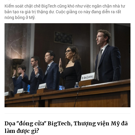
Kiểm soát chặt chẽ BigTech cũng khó như việc ngăn chặn nhà tư
bản tạo ra giá trị thặng dư. Cuộc giằng co này đang diễn ra rất
nóng bỏng ở Mỹ.
Dọa "đóng cửa" BigTech, Thượng viện Mỹ đã
làm được gì?