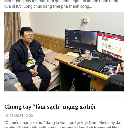
Một đường dây lừa đảo, làm giả hàng ngàn tài khoản ngân hàng
vừa bị lực lượng chức năng triệt phá thành công…
Chung tay “làm sạch” mạng xã hội
19/08/2024 12:00
“Ô nhiễm mạng xã hội” đang là vấn nạn tại Việt Nam. Điều này đặt
ra vấn đề phải thắt chặt quản lý, nhưng không ảnh hưởng tới kinh