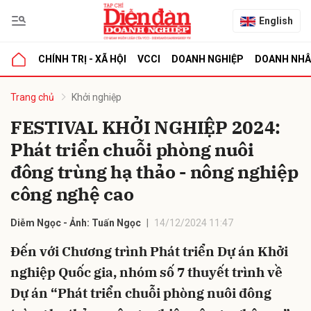
English
CHÍNH TRỊ - XÃ HỘI
VCCI
DOANH NGHIỆP
DOANH NH
bình luận
Trang chủ
Khởi nghiệp
FESTIVAL KHỞI NGHIỆP 2024:
Phát triển chuỗi phòng nuôi
đông trùng hạ thảo - nông nghiệp
công nghệ cao
Diễm Ngọc - Ảnh: Tuấn Ngọc
14/12/2024 11:47
Hủy
G
Đến với Chương trình Phát triển Dự án Khởi
nghiệp Quốc gia, nhóm số 7 thuyết trình về
Dự án “Phát triển chuỗi phòng nuôi đông