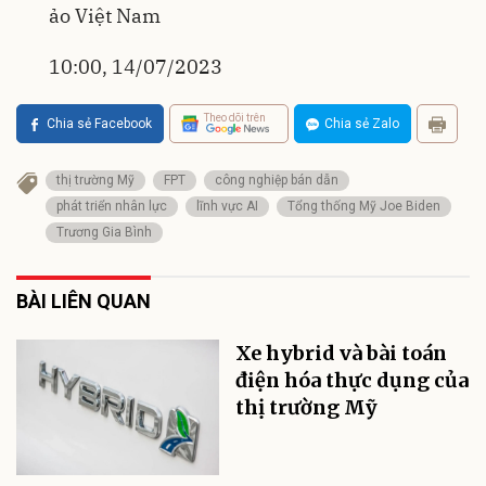
ảo Việt Nam
10:00, 14/07/2023
Theo dõi trên
Chia sẻ Facebook
Chia sẻ Zalo
thị trường Mỹ
FPT
công nghiệp bán dẫn
phát triển nhân lực
lĩnh vực AI
Tổng thống Mỹ Joe Biden
Trương Gia Bình
BÀI LIÊN QUAN
Xe hybrid và bài toán
điện hóa thực dụng của
thị trường Mỹ