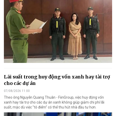
Lãi suất trong huy động vốn xanh hay tài trợ
cho các dự án
07/08/2026 11:00
Theo ông Nguyễn Quang Thuân - FiinGroup, việc huy động vốn
xanh hay tài trợ cho các dự án xanh không giúp giảm chi phí lãi
suất; mặc dù việc "tô điểm" có thể thu hút nhà đầu tư hơn.