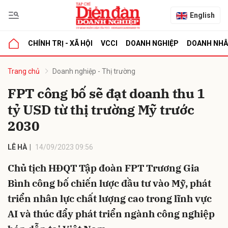
English
CHÍNH TRỊ - XÃ HỘI
VCCI
DOANH NGHIỆP
DOANH NH
bình luận
Trang chủ
Doanh nghiệp - Thị trường
FPT công bố sẽ đạt doanh thu 1
tỷ USD từ thị trường Mỹ trước
2030
LÊ HÀ
14/09/2023 09:56
Chủ tịch HĐQT Tập đoàn FPT Trương Gia
Hủy
G
Bình công bố chiến lược đầu tư vào Mỹ, phát
triển nhân lực chất lượng cao trong lĩnh vực
AI và thúc đẩy phát triển ngành công nghiệp