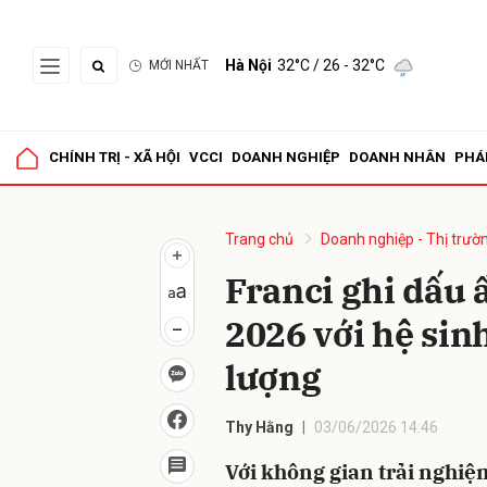
Hà Nội
32°C
/ 26 - 32°C
MỚI NHẤT
Gửi 
CHÍNH TRỊ - XÃ HỘI
VCCI
DOANH NGHIỆP
DOANH NHÂN
PHÁ
Trang chủ
Doanh nghiệp - Thị trườ
Franci ghi dấu 
2026 với hệ sin
lượng
Thy Hằng
03/06/2026 14:46
Với không gian trải nghiệ