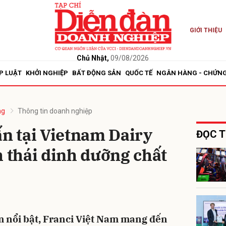
GIỚI THIỆU
bình luận
Chủ Nhật,
09/08/2026
P LUẬT
KHỞI NGHIỆP
BẤT ĐỘNG SẢN
QUỐC TẾ
NGÂN HÀNG - CHỨN
ng
Thông tin doanh nghiệp
ấn tại Vietnam Dairy
ĐỌC T
h thái dinh dưỡng chất
Hủy
G
m nổi bật, Franci Việt Nam mang đến