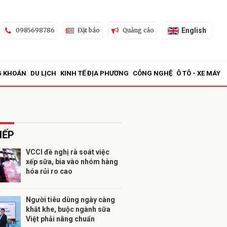
English
0985698786
Đặt báo
Quảng cáo
G KHOÁN
DU LỊCH
KINH TẾ ĐỊA PHƯƠNG
CÔNG NGHỆ
Ô TÔ - XE MÁY
IẾP
VCCI đề nghị rà soát việc
xếp sữa, bia vào nhóm hàng
ửi
hóa rủi ro cao
Người tiêu dùng ngày càng
khắt khe, buộc ngành sữa
Việt phải nâng chuẩn