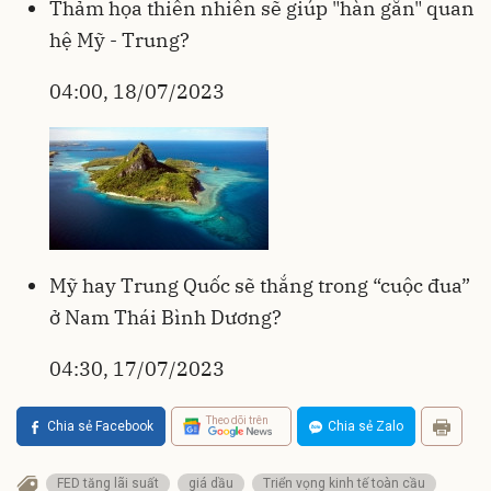
Thảm họa thiên nhiên sẽ giúp "hàn gắn" quan
hệ Mỹ - Trung?
04:00, 18/07/2023
Mỹ hay Trung Quốc sẽ thắng trong “cuộc đua”
ở Nam Thái Bình Dương?
04:30, 17/07/2023
Theo dõi trên
Chia sẻ Facebook
Chia sẻ Zalo
FED tăng lãi suất
giá dầu
Triển vọng kinh tế toàn cầu