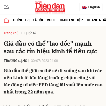
English
CHÍNH TRỊ - XÃ HỘI
VCCI
DOANH NGHIỆP
DOANH NH
bình luận
Trang chủ
Quốc tế
Giá dầu có thể "lao dốc" mạnh
sau các tín hiệu kinh tế tiêu cực
TRƯỜNG ĐẶNG
30/07/2023 04:00
Giá dầu thế giới có thể sẽ đi xuống sau khi các
nền kinh tế lớn tăng trưởng chậm cộng với
Hủy
G
tác động từ việc FED tăng lãi suất lên mức cao
nhất trong 22 năm qua.