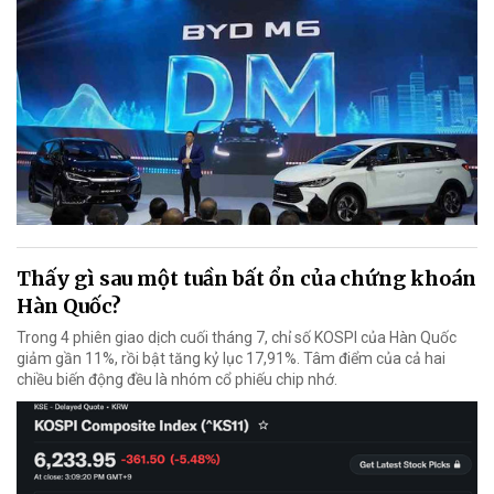
Thấy gì sau một tuần bất ổn của chứng khoán
Hàn Quốc?
Trong 4 phiên giao dịch cuối tháng 7, chỉ số KOSPI của Hàn Quốc
giảm gần 11%, rồi bật tăng kỷ lục 17,91%. Tâm điểm của cả hai
chiều biến động đều là nhóm cổ phiếu chip nhớ.