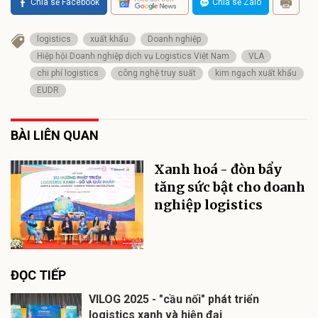
Chia sẻ Facebook
Chia sẻ Zalo
logistics
xuất khẩu
Doanh nghiệp
Hiệp hội Doanh nghiệp dịch vụ Logistics Việt Nam
VLA
chi phí logistics
công nghệ truy suất
kim ngạch xuất khẩu
EUDR
BÀI LIÊN QUAN
Xanh hoá - đòn bẩy
tăng sức bật cho doanh
nghiệp logistics
ĐỌC TIẾP
VILOG 2025 - "cầu nối" phát triển
logistics xanh và hiện đại