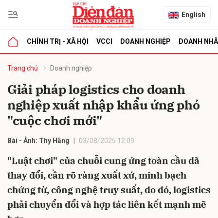
English
CHÍNH TRỊ - XÃ HỘI
VCCI
DOANH NGHIỆP
DOANH NH
bình luận
Trang chủ
Doanh nghiệp
Giải pháp logistics cho doanh
nghiệp xuất nhập khẩu ứng phó
"cuộc chơi mới"
Bài - Ảnh: Thy Hằng
03/08/2025 12:09
"Luật chơi" của chuỗi cung ứng toàn cầu đã
Hủy
G
thay đổi, cần rõ ràng xuất xứ, minh bạch
chứng từ, công nghệ truy suất, do đó, logistics
phải chuyển đổi và hợp tác liên kết mạnh mẽ