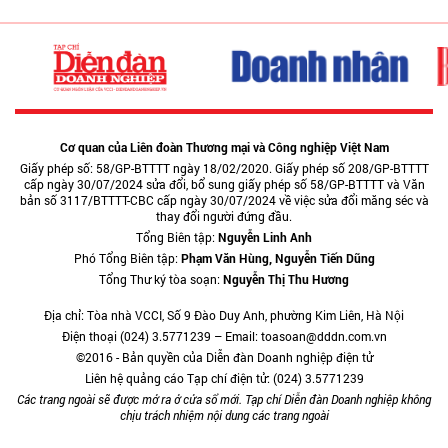
Cơ quan của Liên đoàn Thương mại và Công nghiệp Việt Nam
Giấy phép số: 58/GP-BTTTT ngày 18/02/2020. Giấy phép số 208/GP-BTTTT
cấp ngày 30/07/2024 sửa đổi, bổ sung giấy phép số 58/GP-BTTTT và Văn
bản số 3117/BTTTT-CBC cấp ngày 30/07/2024 về việc sửa đổi măng séc và
thay đổi người đứng đầu.
Tổng Biên tập:
Nguyễn Linh Anh
Phó Tổng Biên tập:
Phạm Văn Hùng, Nguyễn Tiến Dũng
Tổng Thư ký tòa soạn:
Nguyễn Thị Thu Hương
Địa chỉ: Tòa nhà VCCI, Số 9 Đào Duy Anh, phường Kim Liên, Hà Nội
Điện thoại (024) 3.5771239 – Email: toasoan@dddn.com.vn
©2016 - Bản quyền của Diễn đàn Doanh nghiệp điện tử
Liên hệ quảng cáo Tạp chí điện tử: (024) 3.5771239
Các trang ngoài sẽ được mở ra ở cửa sổ mới. Tạp chí Diễn đàn Doanh nghiệp không
chịu trách nhiệm nội dung các trang ngoài