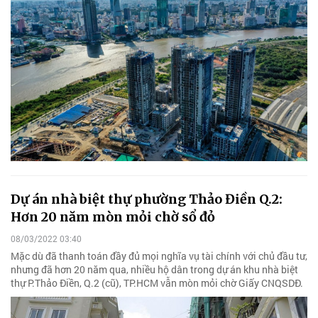
Dự án nhà biệt thự phường Thảo Điền Q.2:
Hơn 20 năm mòn mỏi chờ sổ đỏ
08/03/2022 03:40
Mặc dù đã thanh toán đầy đủ mọi nghĩa vụ tài chính với chủ đầu tư,
nhưng đã hơn 20 năm qua, nhiều hộ dân trong dự án khu nhà biệt
thự P.Thảo Điền, Q.2 (cũ), TP.HCM vẫn mòn mỏi chờ Giấy CNQSDĐ.