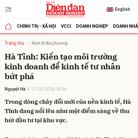
English
CHÍNH TRỊ - XÃ HỘI
VCCI
DOANH NGHIỆP
DOANH NH
bình luận
Trang chủ
Kinh tế địa phương
Hà Tĩnh: Kiến tạo môi trường
kinh doanh để kinh tế tư nhân
bứt phá
Nguyệt Hà
07/05/2026 08:56
Trong dòng chảy đổi mới của nền kinh tế, Hà
Hủy
G
Tĩnh đang nổi lên như một điểm sáng về thu
hút đầu tư tại khu vực.