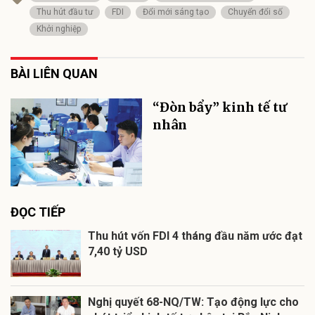
Thu hút đầu tư
FDI
Đổi mới sáng tạo
Chuyển đổi số
Khởi nghiệp
BÀI LIÊN QUAN
“Đòn bẩy” kinh tế tư
nhân
ĐỌC TIẾP
Thu hút vốn FDI 4 tháng đầu năm ước đạt
7,40 tỷ USD
Nghị quyết 68-NQ/TW: Tạo động lực cho