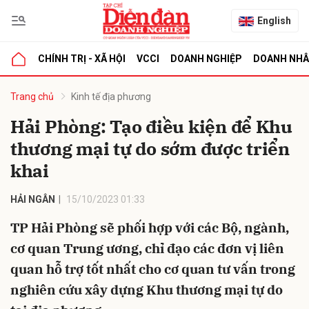
English
CHÍNH TRỊ - XÃ HỘI
VCCI
DOANH NGHIỆP
DOANH NH
bình luận
Trang chủ
Kinh tế địa phương
Hải Phòng: Tạo điều kiện để Khu
thương mại tự do sớm được triển
khai
HẢI NGÂN
15/10/2023 01:33
TP Hải Phòng sẽ phối hợp với các Bộ, ngành,
Hủy
G
cơ quan Trung ương, chỉ đạo các đơn vị liên
quan hỗ trợ tốt nhất cho cơ quan tư vấn trong
nghiên cứu xây dựng Khu thương mại tự do