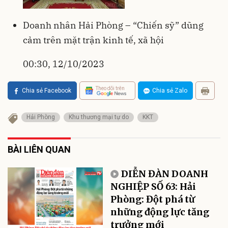
Doanh nhân Hải Phòng – “Chiến sỹ” dũng
cảm trên mặt trận kinh tế, xã hội
00:30, 12/10/2023
Theo dõi trên
Chia sẻ Facebook
Chia sẻ Zalo
Hải Phòng
Khu thương mại tự do
KKT
BÀI LIÊN QUAN
DIỄN ĐÀN DOANH
NGHIỆP SỐ 63: Hải
Phòng: Đột phá từ
những động lực tăng
trưởng mới