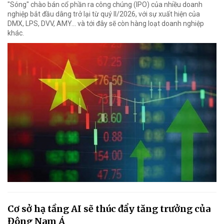
"Sóng" chào bán cổ phần ra công chúng (IPO) của nhiều doanh
nghiệp bắt đầu dâng trở lại từ quý II/2026, với sự xuất hiện của
DMX, LPS, DVV, AMY... và tới đây sẽ còn hàng loạt doanh nghiệp
khác.
Cơ sở hạ tầng AI sẽ thúc đẩy tăng trưởng của
Đông Nam Á