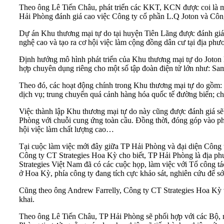
Theo ông Lê Tiến Châu, phát triển các KKT,
KCN
được coi là m
Hải Phòng đánh giá cao việc Công ty cổ phần L.Q Joton và Công
Dự án Khu thương mại tự do tại huyện Tiên Lãng được đánh giá là 
nghệ cao và tạo ra cơ hội việc làm cộng đồng dân cư tại địa phư
Định hướng mô hình phát triển của
Khu thương mại tự do
Joton 
hợp chuyên dụng riêng cho một số tập đoàn điện tử lớn như: S
Theo đó, các hoạt động chính trong Khu thương mại tự do gồm: Tậ
dịch vụ; trung chuyển quá cảnh hàng hóa quốc tế đường biển; 
Việc thành lập Khu thương mại tự do này cũng được đánh giá 
Phòng với chuỗi cung ứng toàn cầu. Đồng thời, đóng góp vào phá
hội việc làm chất lượng cao…
Tại cuộc làm việc mới đây giữa TP Hải Phòng và đại diện Côn
Công ty CT Strategies Hoa Kỳ cho biết, TP Hải Phòng là địa ph
Strategies Việt Nam đã có các cuộc họp, làm việc với Tổ công t
ở Hoa Kỳ, phía công ty đang tích cực khảo sát, nghiên cứu để s
Cũng theo ông Andrew Farrelly, Công ty CT Strategies Hoa Kỳ 
khai.
Theo ông Lê Tiến Châu, TP Hải Phòng sẽ phối hợp với các Bộ,