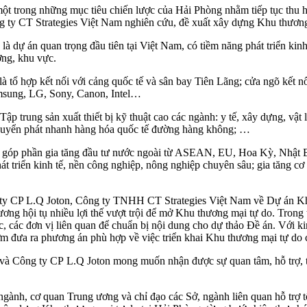
ột trong những mục tiêu chiến lược của Hải Phòng nhằm tiếp tục thu hú
 ty CT Strategies Việt Nam nghiên cứu, đề xuất xây dựng Khu thương
dự án quan trọng đầu tiên tại Việt Nam, có tiềm năng phát triển kinh t
ơng, khu vực.
là tổ hợp kết nối với cảng quốc tế và sân bay Tiên Lãng; cửa ngõ kết
amsung, LG, Sony, Canon, Intel…
p trung sản xuất thiết bị kỹ thuật cao các ngành: y tế, xây dựng, vật 
chuyển phát nhanh hàng hóa quốc tế đường hàng không; …
sẽ góp phần gia tăng đầu tư nước ngoài từ ASEAN, EU, Hoa Kỳ, Nhật 
t triển kinh tế, nền công nghiệp, nông nghiệp chuyên sâu; gia tăng c
g ty CP L.Q Joton, Công ty TNHH CT Strategies Việt Nam về Dự án Kh
ương hội tụ nhiều lợi thế vượt trội để mở Khu thương mại tự do. Tro
ác, các đơn vị liên quan để chuẩn bị nội dung cho dự thảo Đề án. Với 
ớm đưa ra phương án phù hợp về việc triển khai Khu thương mại tự do
và Công ty CP L.Q Joton mong muốn nhận được sự quan tâm, hỗ trợ, tạ
 ngành, cơ quan Trung ương và chỉ đạo các Sở, ngành liên quan hỗ trợ 