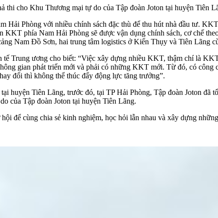
khả thi cho Khu Thương mại tự do của Tập đoàn Joton tại huyện Tiên L
Hải Phòng với nhiều chính sách đặc thù để thu hút nhà đầu tư. KKT m
 KKT phía Nam Hải Phòng sẽ được vận dụng chính sách, cơ chế theo 
, cảng Nam Đồ Sơn, hai trung tâm logistics ở Kiến Thụy và Tiên Lãng 
ế Trung ương cho biết: “Việc xây dựng nhiều KKT, thậm chí là KKT t
ột không gian phát triển mới và phải có những KKT mới. Từ đó, có công cụ
thay đổi thì không thể thúc đẩy động lực tăng trưởng”.
ại huyện Tiên Lãng, trước đó, tại TP Hải Phòng, Tập đoàn Joton đã tổ
do của Tập đoàn Joton tại huyện Tiên Lãng.
 hội để cùng chia sẻ kinh nghiệm, học hỏi lẫn nhau và xây dựng những 