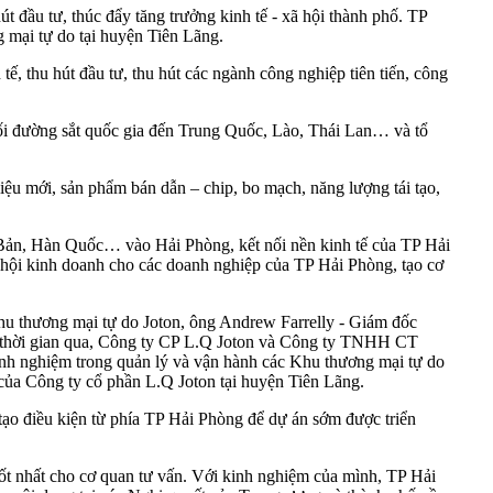
t đầu tư, thúc đẩy tăng trưởng kinh tế - xã hội thành phố. TP
 mại tự do tại huyện Tiên Lãng.
ế, thu hút đầu tư, thu hút các ngành công nghiệp tiên tiến, công
 nối đường sắt quốc gia đến Trung Quốc, Lào, Thái Lan… và tổ
liệu mới, sản phẩm bán dẫn – chip, bo mạch, năng lượng tái tạo,
Bản, Hàn Quốc… vào Hải Phòng, kết nối nền kinh tế của TP Hải
ơ hội kinh doanh cho các doanh nghiệp của TP Hải Phòng, tạo cơ
u thương mại tự do Joton, ông Andrew Farrelly - Giám đốc
ng thời gian qua, Công ty CP L.Q Joton và Công ty TNHH CT
kinh nghiệm trong quản lý và vận hành các Khu thương mại tự do
 của Công ty cổ phần L.Q Joton tại huyện Tiên Lãng.
o điều kiện từ phía TP Hải Phòng để dự án sớm được triển
tốt nhất cho cơ quan tư vấn. Với kinh nghiệm của mình, TP Hải