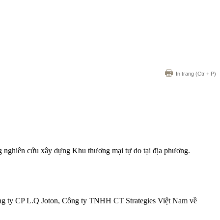
In trang
(Ctr + P)
ong nghiên cứu xây dựng Khu thương mại tự do tại địa phương.
ông ty CP L.Q Joton, Công ty TNHH CT Strategies Việt Nam về