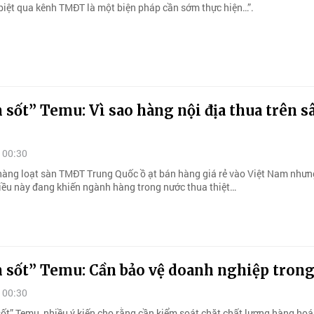
c biệt qua kênh TMĐT là một biện pháp cần sớm thực hiện…”.
 sốt” Temu: Vì sao hàng nội địa thua trên s
 00:30
àng loạt sàn TMĐT Trung Quốc ồ ạt bán hàng giá rẻ vào Việt Nam như
Điều này đang khiến ngành hàng trong nước thua thiệt…
n sốt” Temu: Cần bảo vệ doanh nghiệp tron
 00:30
sốt” Temu, nhiều ý kiến cho rằng cần kiểm soát chặt chất lượng hàng ho