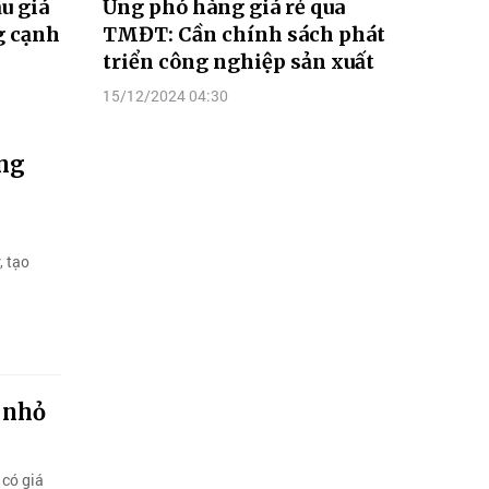
u giá
Ứng phó hàng giá rẻ qua
g cạnh
TMĐT: Cần chính sách phát
triển công nghiệp sản xuất
15/12/2024 04:30
àng
, tạo
 nhỏ
 có giá