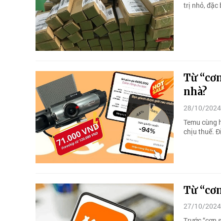
trị nhỏ, đặ
Từ “cơn
nhà?
28/10/2024
Temu cùng h
chịu thuế. 
Từ “cơ
27/10/2024
Trước “cơn 