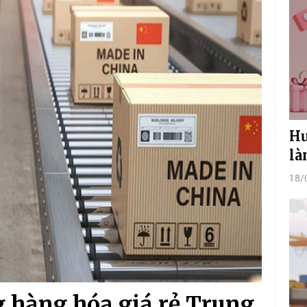
Hư
là
18/
g hàng hóa giá rẻ Trung