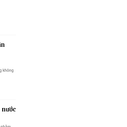
ân
ng không
g nước
á nhằm