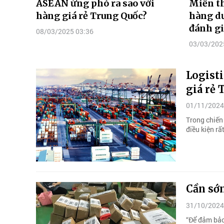
ASEAN ứng phó ra sao với
Miễn th
hàng giá rẻ Trung Quốc?
hàng dư
đánh gi
08/03/2025 03:36
03/03/202
Logisti
giá rẻ
01/11/2024
Trong chiến 
điều kiện rấ
Cần sớ
31/10/2024
“Để đảm bảo