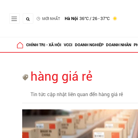
Hà Nội
36°C
/ 26 - 37°C
MỚI NHẤT
CHÍNH TRỊ - XÃ HỘI
VCCI
DOANH NGHIỆP
DOANH NHÂN
P
hàng giá rẻ
Tin tức cập nhật liên quan đến hàng giá rẻ