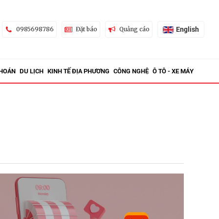
English
0985698786
Đặt báo
Quảng cáo
KHOÁN
DU LỊCH
KINH TẾ ĐỊA PHƯƠNG
CÔNG NGHỆ
Ô TÔ - XE MÁY