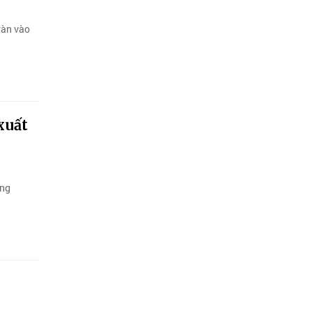
ràn vào
xuất
ông