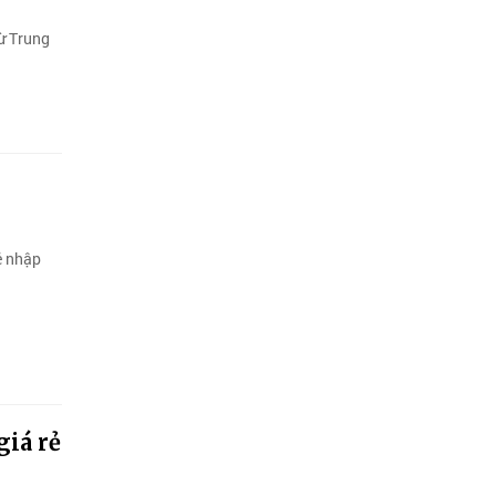
từ Trung
ẻ nhập
giá rẻ