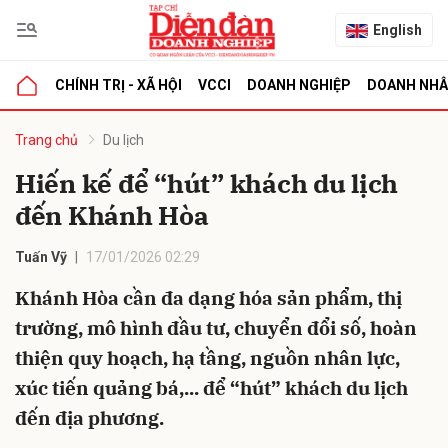
English
CHÍNH TRỊ - XÃ HỘI
VCCI
DOANH NGHIỆP
DOANH NH
bình luận
Trang chủ
Du lịch
Hiến kế để “hút” khách du lịch
đến Khánh Hòa
Tuấn Vỹ
17/01/2026 02:29
Khánh Hòa cần đa dạng hóa sản phẩm, thị
trường, mô hình đầu tư, chuyển đổi số, hoàn
Hủy
G
thiện quy hoạch, hạ tầng, nguồn nhân lực,
xúc tiến quảng bá,... để “hút” khách du lịch
đến địa phương.