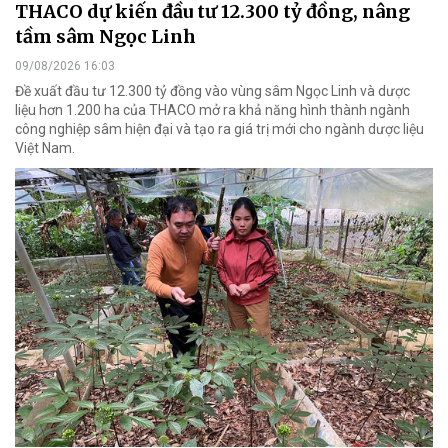
THACO dự kiến đầu tư 12.300 tỷ đồng, nâng
tầm sâm Ngọc Linh
09/08/2026 16:03
Đề xuất đầu tư 12.300 tỷ đồng vào vùng sâm Ngọc Linh và dược
liệu hơn 1.200 ha của THACO mở ra khả năng hình thành ngành
công nghiệp sâm hiện đại và tạo ra giá trị mới cho ngành dược liệu
Việt Nam.