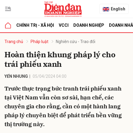
English
CHÍNH TRỊ - XÃ HỘI
VCCI
DOANH NGHIỆP
DOANH NH
bình luận
Trang chủ
Pháp luật
Nghiên cứu - Trao đổi
Hoàn thiện khung pháp lý cho
trái phiếu xanh
YẾN NHUNG
05/04/2024 04:00
Trước thực trạng bức tranh trái phiếu xanh
tại Việt Nam vẫn còn sơ sài, hạn chế, các
Hủy
G
chuyên gia cho rằng, cần có một hành lang
pháp lý chuyên biệt để phát triển bền vững
thị trường này.