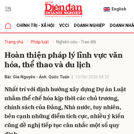
English
CHÍNH TRỊ - XÃ HỘI
VCCI
DOANH NGHIỆP
DOANH NH
bình luận
Trang chủ
Pháp luật
Nghiên cứu - Trao đổi
Hoàn thiện pháp lý lĩnh vực văn
hóa, thể thao và du lịch
Bài: Gia Nguyễn - Ảnh: Quốc Tuấn
10/06/2026 04:30
Nhất trí với định hướng xây dựng Dự án Luật
nhằm thể chế hóa kịp thời các chủ trương,
Hủy
G
chính sách của Đảng, Nhà nước, tuy nhiên,
bên cạnh những điểm tích cực, nhiều ý kiến
cũng đề nghị tiếp tục cân nhắc một số quy