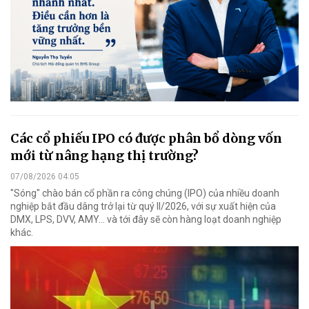
Các cổ phiếu IPO có được phân bổ dòng vốn
mới từ nâng hạng thị trường?
07/08/2026 04:05
"Sóng" chào bán cổ phần ra công chúng (IPO) của nhiều doanh
nghiệp bắt đầu dâng trở lại từ quý II/2026, với sự xuất hiện của
DMX, LPS, DVV, AMY... và tới đây sẽ còn hàng loạt doanh nghiệp
khác.