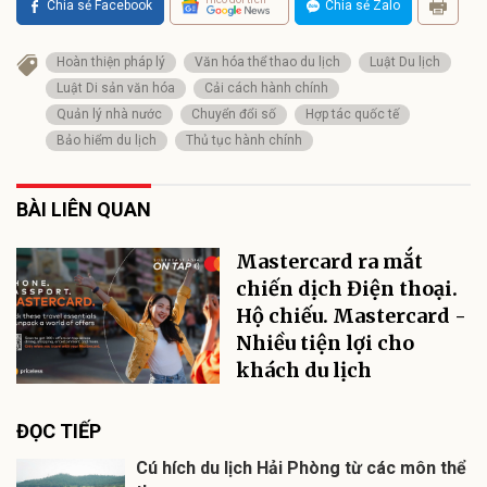
Chia sẻ Facebook
Chia sẻ Zalo
Hoàn thiện pháp lý
Văn hóa thể thao du lịch
Luật Du lịch
Luật Di sản văn hóa
Cải cách hành chính
Quản lý nhà nước
Chuyển đổi số
Hợp tác quốc tế
Bảo hiểm du lịch
Thủ tục hành chính
BÀI LIÊN QUAN
Mastercard ra mắt
chiến dịch Điện thoại.
Hộ chiếu. Mastercard -
Nhiều tiện lợi cho
khách du lịch
ĐỌC TIẾP
Cú hích du lịch Hải Phòng từ các môn thể