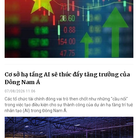
Cơ sở hạ tầng AI sẽ thúc đẩy tăng trưởng của
Đông Nam Á
07/08/2026 11:06
Các tổ chức tài chính đóng vai trò then chốt như những "cầu nối"
trong việc tạo điều kiện cho sự thành công của dự án hạ tầng trí tuệ
nhân tạo (AI) trong Đông Nam Á.