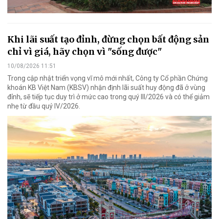
Khi lãi suất tạo đỉnh, đừng chọn bất động sản
chỉ vì giá, hãy chọn vì "sống được"
10/08/2026 11:51
Trong cập nhật triển vọng vĩ mô mới nhất, Công ty Cổ phần Chứng
khoán KB Việt Nam (KBSV) nhận định lãi suất huy động đã ở vùng
đỉnh, sẽ tiếp tục duy trì ở mức cao trong quý III/2026 và có thể giảm
nhẹ từ đầu quý IV/2026.