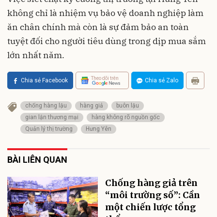
không chỉ là nhiệm vụ bảo vệ doanh nghiệp làm
ăn chân chính mà còn là sự đảm bảo an toàn
tuyệt đối cho người tiêu dùng trong dịp mua sắm
lớn nhất năm.
Theo dõi trên
Chia sẻ Facebook
Chia sẻ Zalo
chống hàng lậu
hàng giả
buôn lậu
gian lận thương mại
hàng không rõ nguồn gốc
Quản lý thị trường
Hưng Yên
BÀI LIÊN QUAN
Chống hàng giả trên
“môi trường số”: Cần
một chiến lược tổng