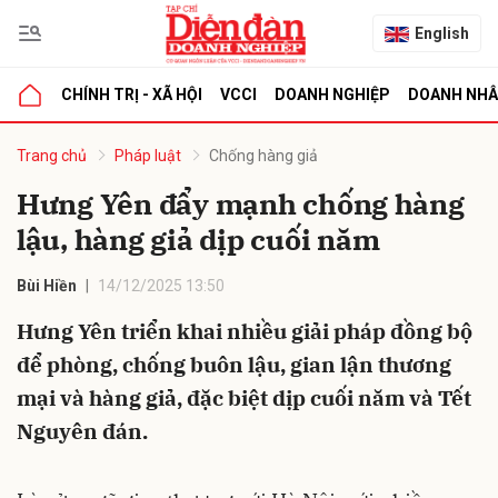
English
CHÍNH TRỊ - XÃ HỘI
VCCI
DOANH NGHIỆP
DOANH NH
bình luận
Trang chủ
Pháp luật
Chống hàng giả
Hưng Yên đẩy mạnh chống hàng
lậu, hàng giả dịp cuối năm
Bùi Hiền
14/12/2025 13:50
Hưng Yên triển khai nhiều giải pháp đồng bộ
để phòng, chống buôn lậu, gian lận thương
Hủy
G
mại và hàng giả, đặc biệt dịp cuối năm và Tết
Nguyên đán.