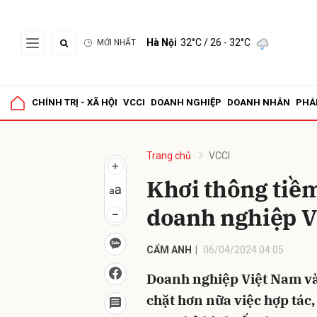
Hà Nội
32°C
/ 26 - 32°C
MỚI NHẤT
Gửi 
CHÍNH TRỊ - XÃ HỘI
VCCI
DOANH NGHIỆP
DOANH NHÂN
PHÁ
Trang chủ
VCCI
Khơi thông tiềm
doanh nghiệp V
CẨM ANH
06/04/2024 04:05
Doanh nghiệp Việt Nam và
chặt hơn nữa việc hợp tác,