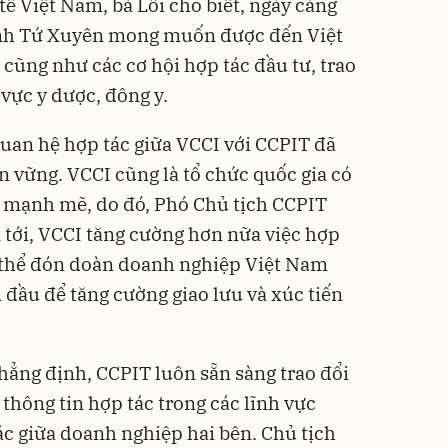
ế Việt Nam, bà Lôi cho biết, ngày càng
ỉnh Tứ Xuyên mong muốn được đến Việt
cũng như các cơ hội hợp tác đầu tư, trao
vực y dược, đông y.
quan hệ hợp tác giữa VCCI với CCPIT đã
ền vững. VCCI cũng là tổ chức quốc gia có
g mạnh mẽ, do đó, Phó Chủ tịch CCPIT
tới, VCCI tăng cường hơn nữa việc hợp
ó thể đón doàn doanh nghiệp Việt Nam
đầu để tăng cường giao lưu và xúc tiến
ẳng định, CCPIT luôn sẵn sàng trao đổi
thông tin hợp tác trong các lĩnh vực
ác giữa doanh nghiệp hai bên. Chủ tịch