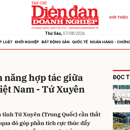
GIỚI THIỆU
bình luận
Thứ Sáu,
07/08/2026
P LUẬT
KHỞI NGHIỆP
BẤT ĐỘNG SẢN
QUỐC TẾ
NGÂN HÀNG - CHỨN
 năng hợp tác giữa
ĐỌC T
iệt Nam - Tứ Xuyên
Hủy
G
 tỉnh Tứ Xuyên (Trung Quốc) cần thắt
 qua đó góp phần tích cực thúc đẩy