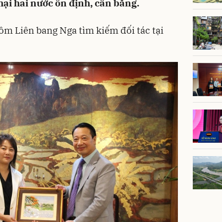
mại hai nước ổn định, cân bằng.
ôm Liên bang Nga tìm kiếm đối tác tại