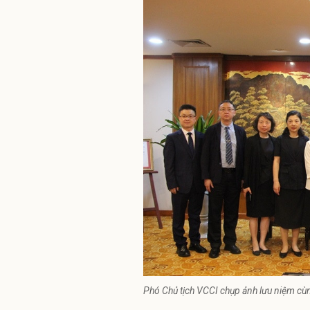
Phó Chủ tịch VCCI chụp ảnh lưu niệm cù