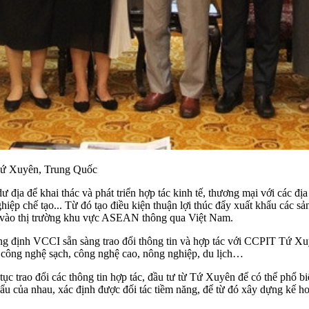
Tứ Xuyên, Trung Quốc
địa để khai thác và phát triển hợp tác kinh tế, thương mại với các đ
ệp chế tạo... Từ đó tạo điều kiện thuận lợi thúc đẩy xuất khẩu các 
âu vào thị trường khu vực ASEAN thông qua Việt Nam.
ẳng định VCCI sẵn sàng trao đổi thông tin và hợp tác với CCPIT Tứ X
, công nghệ sạch, công nghệ cao, nông nghiệp, du lịch…
 trao đổi các thông tin hợp tác, đầu tư từ Tứ Xuyên để có thể phổ b
ẩu của nhau, xác định được đối tác tiềm năng, để từ đó xây dựng kế h