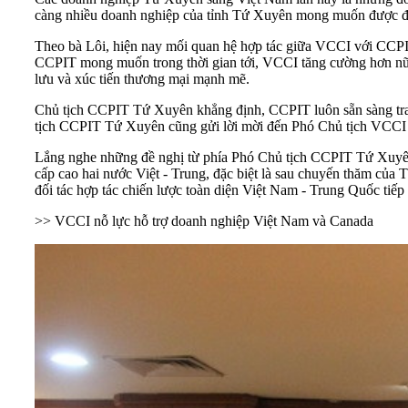
càng nhiều doanh nghiệp của tỉnh Tứ Xuyên mong muốn được đến 
Theo bà Lôi, hiện nay mối quan hệ hợp tác giữa VCCI với CCPIT
CCPIT mong muốn trong thời gian tới, VCCI tăng cường hơn nữ
lưu và xúc tiến thương mại mạnh mẽ.
Chủ tịch CCPIT Tứ Xuyên khẳng định, CCPIT luôn sẵn sàng trao 
tịch CCPIT Tứ Xuyên cũng gửi lời mời đến Phó Chủ tịch VCCI 
Lắng nghe những đề nghị từ phía Phó Chủ tịch CCPIT Tứ Xuyê
cấp cao hai nước Việt - Trung, đặc biệt là sau chuyến thăm c
đối tác hợp tác chiến lược toàn diện Việt Nam - Trung Quốc tiế
>>
VCCI nỗ lực hỗ trợ doanh nghiệp Việt Nam và Canada