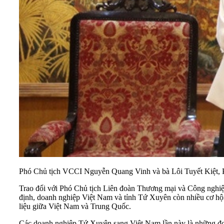
Phó Chủ tịch VCCI Nguyễn Quang Vinh và bà Lôi Tuyết Kiệt, 
Trao đổi với Phó Chủ tịch Liên đoàn Thương mại và Công nghi
định, doanh nghiệp Việt Nam và tỉnh Tứ Xuyên còn nhiều cơ hội 
liệu giữa Việt Nam và Trung Quốc.
Các doanh nghiệp Tứ Xuyên sang Việt Nam lần này là những đơn v