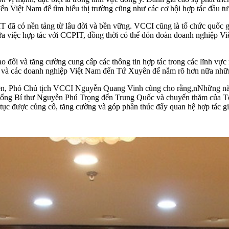
Việt Nam để tìm hiểu thị trường cũng như các cơ hội hợp tác đầu tư, 
 đã có nền tảng từ lâu đời và bền vững. VCCI cũng là tổ chức quốc g
a việc hợp tác với CCPIT, đồng thời có thể đón doàn doanh nghiệp 
đổi và tăng cường cung cấp các thông tin hợp tác trong các lĩnh vực 
và các doanh nghiệp Việt Nam đến Tứ Xuyên để nắm rõ hơn nữa những
n, Phó Chủ tịch
VCCI
Nguyễn Quang Vinh cũng cho rằng,nNhững năm g
ủa Tổng Bí thư Nguyễn Phú Trọng đến Trung Quốc và chuyến thăm của 
p tục được củng cố, tăng cường và góp phần thúc đẩy quan hệ hợp tác 