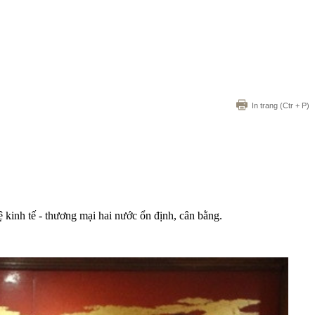
In trang
(Ctr + P)
kinh tế - thương mại hai nước ổn định, cân bằng.