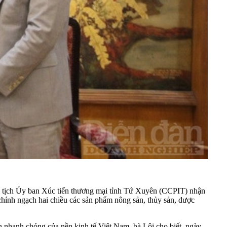
 tịch Ủy ban Xúc tiến thương mại tỉnh Tứ Xuyên (CCPIT) nhận
chính ngạch hai chiều các sản phẩm nông sản, thủy sản, dược
n nhanh chóng của nền kinh tế Việt Nam, bà Lôi cho biết, ngày