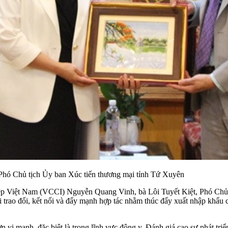
Phó Chủ tịch Ủy ban Xúc tiến thương mại tỉnh Tứ Xuyên
ệp Việt Nam (VCCI) Nguyễn Quang Vinh, bà Lôi Tuyết Kiệt, Phó Chủ
trao đổi, kết nối và đẩy mạnh hợp tác nhằm thúc đẩy xuất nhập khẩu 
ị mạnh, đặc biệt là trong lĩnh vực đông y. Đánh giá cao sự phát triể