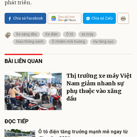
phát triển.
Theo dõi trên
Chia sẻ Facebook
Chia sẻ Zalo
Xe xăng dầu
Xe điện
Ô tô
xe máy
Giao thông xanh
Ô nhiễm môi trường
Hạ tầng sạc
BÀI LIÊN QUAN
Thị trường xe máy Việt
Nam giảm nhanh sự
phụ thuộc vào xăng
dầu
ĐỌC TIẾP
Ô tô điện tăng trưởng mạnh mẽ ngay từ