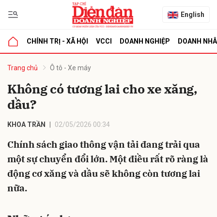
English
CHÍNH TRỊ - XÃ HỘI
VCCI
DOANH NGHIỆP
DOANH NH
bình luận
Trang chủ
Ô tô - Xe máy
Không có tương lai cho xe xăng,
dầu?
KHOA TRẦN
02/05/2026 00:34
Chính sách giao thông vận tải đang trải qua
một sự chuyển đổi lớn. Một điều rất rõ ràng là
Hủy
G
động cơ xăng và dầu sẽ không còn tương lai
nữa.