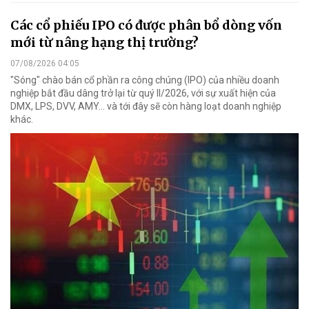
Các cổ phiếu IPO có được phân bổ dòng vốn
mới từ nâng hạng thị trường?
07/08/2026 04:05
"Sóng" chào bán cổ phần ra công chúng (IPO) của nhiều doanh
nghiệp bắt đầu dâng trở lại từ quý II/2026, với sự xuất hiện của
DMX, LPS, DVV, AMY... và tới đây sẽ còn hàng loạt doanh nghiệp
khác.