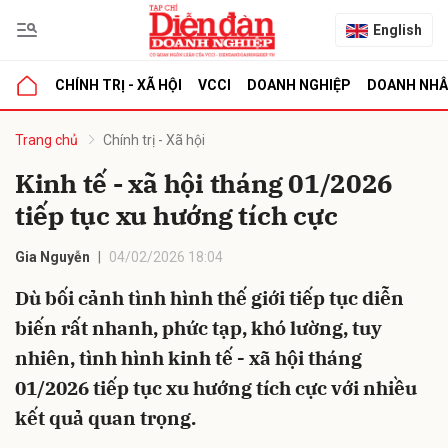
English
CHÍNH TRỊ - XÃ HỘI
VCCI
DOANH NGHIỆP
DOANH NH
bình luận
Trang chủ
Chính trị - Xã hội
Kinh tế - xã hội tháng 01/2026
tiếp tục xu hướng tích cực
Gia Nguyễn
04/02/2026 18:04
Dù bối cảnh tình hình thế giới tiếp tục diễn
biến rất nhanh, phức tạp, khó lường, tuy
Hủy
G
nhiên, tình hình kinh tế - xã hội tháng
01/2026 tiếp tục xu hướng tích cực với nhiều
kết quả quan trọng.