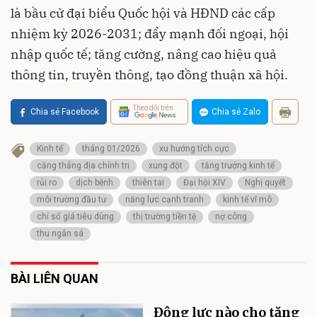
là bầu cử đại biểu Quốc hội và HĐND các cấp
nhiệm kỳ 2026-2031; đẩy mạnh đối ngoại, hội
nhập quốc tế; tăng cường, nâng cao hiệu quả
thông tin, truyền thông, tạo đồng thuận xã hội.
Theo dõi trên
Chia sẻ Facebook
Chia sẻ Zalo
Kinh tế
tháng 01/2026
xu hướng tích cực
căng thẳng địa chính trị
xung đột
tăng trưởng kinh tế
rủi ro
dịch bệnh
thiên tai
Đại hội XIV
Nghị quyết
môi trường đầu tư
năng lực cạnh tranh
kinh tế vĩ mô
chỉ số giá tiêu dùng
thị trường tiền tệ
nợ công
thu ngân sá
BÀI LIÊN QUAN
Động lực nào cho tăng