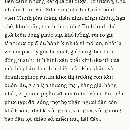
Bên cạnh những kết quả đạt được, Bộ trưởng, Chủ
nhiệm Trần Văn Sơn cũng cho biết, các thành
viên Chính phủ thẳng thắn nhìn nhận những hạn
chế, khó khăn, thách thức, như: Tình hình thế
giới biến động phức tạp, khó lường, rủi ro gia
tăng; sức ép điều hành kinh tế vĩ mô lớn, nhất là
về lạm phát tỷ giá, lãi suất; giá vàng, bạc biến
động mạnh; tình hình sản xuất kinh doanh của
một bộ phận doanh nghiệp còn khó khăn; số
doanh nghiệp rút lui khỏi thị trường còn lớn;
buôn lậu, gian lận thương mại, hàng giả, hàng
nhái, vi phạm quyền sở hữu trí tuệ còn diễn biến
phức tạp; đời sống một bộ phận người dân còn
khó khăn, nhất là vùng sâu, vùng xa, vùng đồng
bào dân tộc thiểu số, miền núi, hải đảo…