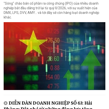
"Sóng" chào bán cổ phần ra công chúng (IPO) của nhiều doanh
nghiệp bắt đầu dâng trở lại từ quý II/2026, với sự xuất hiện của
DMX, LPS, DVV, AMY... và tới đây sẽ còn hàng loạt doanh nghiệp
khác.
DIỄN ĐÀN DOANH NGHIỆP SỐ 63: Hải