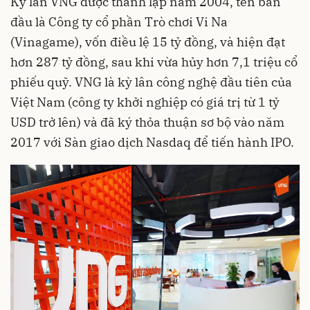
Kỳ lân VNG được thành lập năm 2004, tên ban
đầu là Công ty cổ phần Trò chơi Vi Na
(Vinagame), vốn điều lệ 15 tỷ đồng, và hiện đạt
hơn 287 tỷ đồng, sau khi vừa hủy hơn 7,1 triệu cổ
phiếu quỹ. VNG là kỳ lân công nghệ đầu tiên của
Việt Nam (công ty khởi nghiệp có giá trị từ 1 tỷ
USD trở lên) và đã ký thỏa thuận sơ bộ vào năm
2017 với Sàn giao dịch Nasdaq để tiến hành IPO.