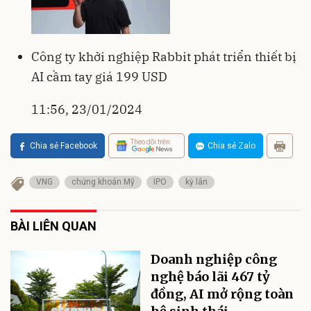
Công ty khởi nghiệp Rabbit phát triển thiết bị
AI cầm tay giá 199 USD
11:56, 23/01/2024
Theo dõi trên
Chia sẻ Facebook
Chia sẻ Zalo
VNG
chứng khoán Mỹ
IPO
kỳ lân
BÀI LIÊN QUAN
Doanh nghiệp công
nghệ báo lãi 467 tỷ
đồng, AI mở rộng toàn