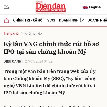
English
CHÍNH TRỊ - XÃ HỘI
VCCI
DOANH NGHIỆP
DOANH NH
bình luận
Trang chủ
Khởi nghiệp
Kỳ lân VNG chính thức rút hồ sơ
IPO tại sàn chứng khoán Mỹ
DIỆU OANH
27/01/2024 01:32
Trong một văn bản trên trang web của Ủy
ban Chứng khoán Mỹ (SEC), "kỳ lân" công
Hủy
G
nghệ VNG Limited đã chính thức rút hồ sơ
IPO tại sàn chứng khoán Mỹ.