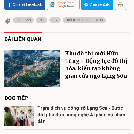
Theo dõi trên
Chia sẻ Facebook
Chia sẻ Zalo
Lạng Sơn
PCI
PGI
môi trường kinh doanh
BÀI LIÊN QUAN
Khu đô thị mới Hữu
Lũng - Động lực đô thị
hóa, kiến tạo không
gian cửa ngõ Lạng Sơn
ĐỌC TIẾP
Trạm dịch vụ công số Lạng Sơn - Bước
đột phá đưa công nghệ AI phục vụ nhân
dân