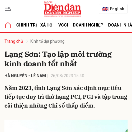
English
CHÍNH TRỊ - XÃ HỘI
VCCI
DOANH NGHIỆP
DOANH NH
bình luận
Trang chủ
Kinh tế địa phương
Lạng Sơn: Tạo lập môi trường
kinh doanh tốt nhất
HÀ NGUYỄN - LÊ NAM
26/08/2023 15:40
Năm 2023, tỉnh Lạng Sơn xác định mục tiêu
tiếp tục duy trì thứ hạng PCI, PGI và tập trung
Hủy
G
cải thiện những Chỉ số thấp điểm.