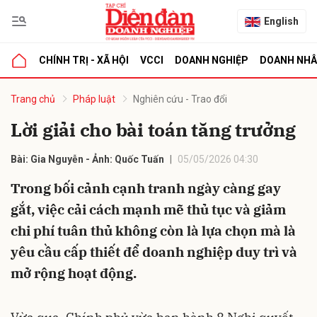
English
CHÍNH TRỊ - XÃ HỘI
VCCI
DOANH NGHIỆP
DOANH NH
bình luận
Trang chủ
Pháp luật
Nghiên cứu - Trao đổi
Lời giải cho bài toán tăng trưởng
Bài: Gia Nguyễn - Ảnh: Quốc Tuấn
05/05/2026 04:30
Trong bối cảnh cạnh tranh ngày càng gay
gắt, việc cải cách mạnh mẽ thủ tục và giảm
chi phí tuân thủ không còn là lựa chọn mà là
Hủy
G
yêu cầu cấp thiết để doanh nghiệp duy trì và
mở rộng hoạt động.