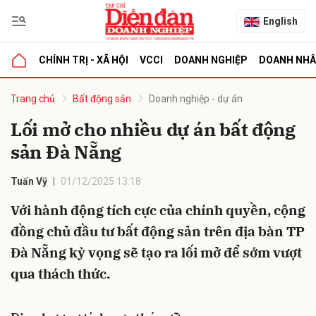
English
CHÍNH TRỊ - XÃ HỘI
VCCI
DOANH NGHIỆP
DOANH NH
bình luận
Trang chủ
Bất động sản
Doanh nghiệp - dự án
Lối mở cho nhiều dự án bất động
sản Đà Nẵng
Tuấn Vỹ
01/12/2025 13:18
Với hành động tích cực của chính quyền, cộng
đồng chủ đầu tư bất động sản trên địa bàn TP
Hủy
G
Đà Nẵng kỳ vọng sẽ tạo ra lối mở để sớm vượt
qua thách thức.