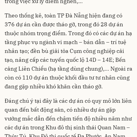
trong việc xử lý điểm nghẽn,…
Theo thống kê, toàn TP Đà Nẵng hiện đang có
376 dự án cần được tháo gỡ, trong đó 28 dự án
thuộc nhóm trọng điểm. Trong đó có các dự án hạ
tầng phục vụ ngành vi mạch – bán dẫn – trí tuệ
nhân tạo; đền bù giải tỏa Cụm công nghiệp cải
tạo, nâng cấp các tuyến quốc lộ 14D – 14E; Bến
cảng Liên Chiểu (hạ tầng dùng chung),... Ngoài ra
còn có 110 dự án thuộc khối đầu tư tư nhân cũng
đang gặp nhiều khó khăn cần tháo gỡ.
Đáng chú ý tại đây là các dự án có quy mô lớn liên
quan đến bất động sản, có nhiều dự án gặp
vướng mắc dẫn đến chậm tiến độ nhiều năm như
các dự án trong Khu đô thị sinh thái Quan Nam –
Thủy Tú, Khu Đô thị quốc tế Đa Phước, An Nam,