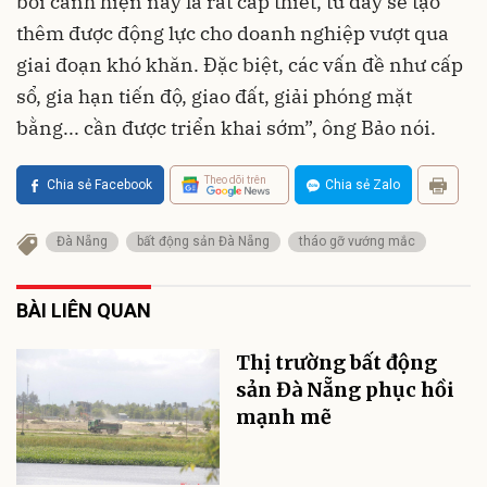
bối cảnh hiện nay là rất cấp thiết, từ đây sẽ tạo
thêm được động lực cho doanh nghiệp vượt qua
giai đoạn khó khăn. Đặc biệt, các vấn đề như cấp
sổ, gia hạn tiến độ, giao đất, giải phóng mặt
bằng... cần được triển khai sớm”, ông Bảo nói.
Theo dõi trên
Chia sẻ Facebook
Chia sẻ Zalo
Đà Nẵng
bất động sản Đà Nẵng
tháo gỡ vướng mắc
BÀI LIÊN QUAN
Thị trường bất động
sản Đà Nẵng phục hồi
mạnh mẽ