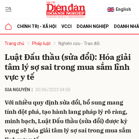
English
CHÍNH TRỊ - XÃ HỘI
VCCI
DOANH NGHIỆP
DOANH NH
bình luận
Trang chủ
Pháp luật
Nghiên cứu - Trao đổi
Luật Đấu thầu (sửa đổi): Hóa giải
tâm lý sợ sai trong mua sắm lĩnh
vực y tế
GIA NGUYỄN
30/06/2023 04:00
Với nhiều quy định sửa đổi, bổ sung mang
Hủy
G
tính đột phá, tạo hành lang pháp lý rõ ràng,
minh bạch, Luật Đấu thầu (sửa đổi) được kỳ
vọng sẽ hóa giải tâm lý sợ sai trong mua sắm