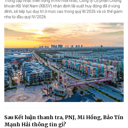
Trong cập nhật triển vọng vĩ mô mới nhất, Công ty Cổ phần Chứng
khoán KB Việt Nam (KBSV) nhận định lãi suất huy động đã ở vùng
đỉnh, sẽ tiếp tục duy trì ở mức cao trong quý III/2026 và có thể giảm
nhẹ từ đầu quý IV/2026.
Sau Kết luận thanh tra, PNJ, Mi Hồng, Bảo Tín
Mạnh Hải thông tin gì?