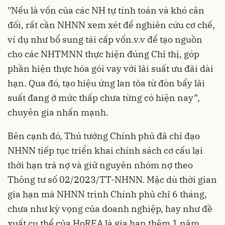
"Nếu là vốn của các NH tự tính toán và khó cân
đối, rất cần NHNN xem xét để nghiên cứu cơ chế,
ví dụ như bổ sung tái cấp vốn.v.v để tạo nguồn
cho các NHTMNN thực hiện đúng Chỉ thị, góp
phần hiện thực hóa gói vay với lãi suất ưu đãi dài
hạn. Qua đó, tạo hiệu ứng lan tỏa từ đòn bẩy lãi
suất đang ở mức thấp chưa từng có hiện nay”,
chuyên gia nhấn mạnh.
Bên cạnh đó, Thủ tướng Chính phủ đã chỉ đạo
NHNN tiếp tục triển khai chính sách cơ cấu lại
thời hạn trả nợ và giữ nguyên nhóm nợ theo
Thông tư số 02/2023/TT-NHNN. Mặc dù thời gian
gia hạn mà NHNN trình Chính phủ chỉ 6 tháng,
chưa như kỳ vọng của doanh nghiệp, hay như đề
xuất cụ thể của HoREA là gia hạn thêm 1 năm...,