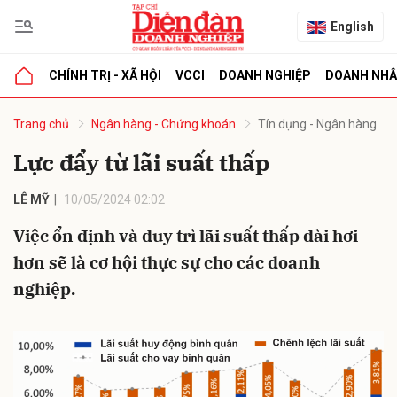
English
CHÍNH TRỊ - XÃ HỘI
VCCI
DOANH NGHIỆP
DOANH NH
bình luận
Trang chủ
Ngân hàng - Chứng khoán
Tín dụng - Ngân hàng
Lực đẩy từ lãi suất thấp
LÊ MỸ
10/05/2024 02:02
Việc ổn định và duy trì lãi suất thấp dài hơi
hơn sẽ là cơ hội thực sự cho các doanh
nghiệp.
Hủy
G