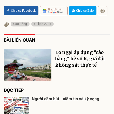
Theo dõi trên
Chia sẻ Facebook
Chia sẻ Zalo
Cao Bằng
du lịch 2023
BÀI LIÊN QUAN
Lo ngại áp dụng "cào
bằng" hệ số K, giá đất
không sát thực tế
ĐỌC TIẾP
Người cầm bút - niềm tin và kỳ vọng