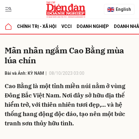
English
CHÍNH TRỊ - XÃ HỘI
VCCI
DOANH NGHIỆP
DOANH NH
bình luận
Mãn nhãn ngắm Cao Bằng mùa
lúa chín
Bài và Ảnh: KỲ NAM
08/10/2023 03:00
Cao Bằng là một tỉnh miền núi nằm ở vùng
Đông Bắc Việt Nam. Nơi đây sở hữu địa thế
hiểm trở, với thiên nhiên tươi đẹp,... và hệ
Hủy
G
thống hang động độc đáo, tạo nên một bức
tranh sơn thủy hữu tình.