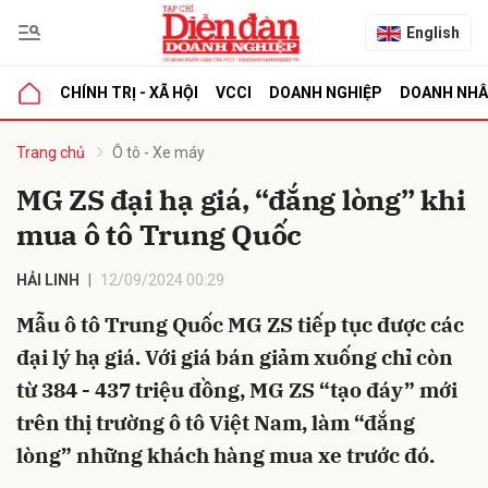
English
CHÍNH TRỊ - XÃ HỘI
VCCI
DOANH NGHIỆP
DOANH NH
bình luận
Trang chủ
Ô tô - Xe máy
MG ZS đại hạ giá, “đắng lòng” khi
mua ô tô Trung Quốc
HẢI LINH
12/09/2024 00:29
Mẫu ô tô Trung Quốc MG ZS tiếp tục được các
đại lý hạ giá. Với giá bán giảm xuống chỉ còn
Hủy
G
từ 384 - 437 triệu đồng, MG ZS “tạo đáy” mới
trên thị trường ô tô Việt Nam, làm “đắng
lòng” những khách hàng mua xe trước đó.