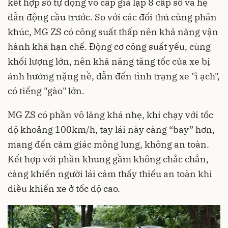
kết hợp số tự động vô cấp giả lập 8 cấp số và hệ
dẫn động cầu trước. So với các đối thủ cùng phân
khúc, MG ZS có công suất thấp nên khả năng vận
hành khá hạn chế. Động cơ công suất yếu, cùng
khối lượng lớn, nên khả năng tăng tốc của xe bị
ảnh hưởng nặng nề, dẫn đến tình trạng xe "ì ạch",
có tiếng "gào" lớn.
MG ZS có phần vô lăng khá nhẹ, khi chạy với tốc
độ khoảng 100km/h, tay lái này càng “bay” hơn,
mang đến cảm giác mông lung, không an toàn.
Kết hợp với phần khung gầm không chắc chắn,
càng khiến người lái cảm thấy thiếu an toàn khi
điều khiển xe ở tốc độ cao.