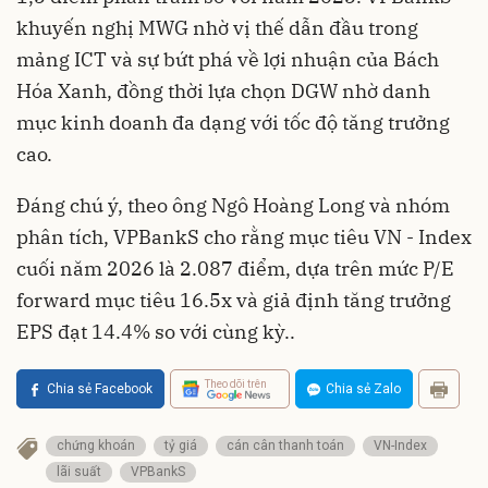
khuyến nghị MWG nhờ vị thế dẫn đầu trong
mảng ICT và sự bứt phá về lợi nhuận của Bách
Hóa Xanh, đồng thời lựa chọn DGW nhờ danh
mục kinh doanh đa dạng với tốc độ tăng trưởng
cao.
Đáng chú ý, theo ông Ngô Hoàng Long và nhóm
phân tích, VPBankS cho rằng mục tiêu VN - Index
cuối năm 2026 là 2.087 điểm, dựa trên mức P/E
forward mục tiêu 16.5x và giả định tăng trưởng
EPS đạt 14.4% so với cùng kỳ..
Theo dõi trên
Chia sẻ Facebook
Chia sẻ Zalo
chứng khoán
tỷ giá
cán cân thanh toán
VN-Index
lãi suất
VPBankS