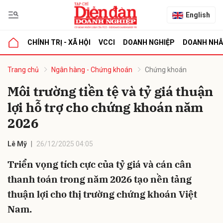
English
CHÍNH TRỊ - XÃ HỘI
VCCI
DOANH NGHIỆP
DOANH NH
bình luận
Trang chủ
Ngân hàng - Chứng khoán
Chứng khoán
Môi trường tiền tệ và tỷ giá thuận
lợi hỗ trợ cho chứng khoán năm
2026
Lê Mỹ
26/12/2025 04:05
Triển vọng tích cực của tỷ giá và cán cân
Hủy
G
thanh toán trong năm 2026 tạo nền tảng
thuận lợi cho thị trường chứng khoán Việt
Nam.