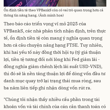
Ổn định tiền tệ theo VPBankS còn có vai trò quan trọng hơn cả
thông tin nâng hạng. (Ảnh minh họa)
Theo báo cáo triển vọng vĩ mô 2025 của
VPBankS, các nhà phân tích nhận định, trên thực
tế, ổn định tiền tệ còn mang ý nghĩa quan trọng
hơn cả câu chuyện nâng hạng FTSE. Tuy nhiên,
khi hai yếu tố này đồng thời hội tụ (tỷ giá thuận
lợi, tiền tệ tương đối nới lỏng khi Fed giảm lãi -
đồng nghĩa giảm chênh lệch lãi suất USD-VND),
thì đó sẽ là nền tảng thuận lợi để dòng vốn đầu tư
danh mục quay trở lại trạng thái mua ròng, sau
ba năm liên tiếp ghi nhận dòng vốn rút ra.
"Chúng tôi nhận thấy nhiều cấu phần trong tài
khoản vốn và tài chính của cán cân thanh toán có