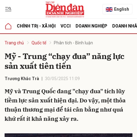
English
CHÍNH TRỊ - XÃ HỘI
VCCI
DOANH NGHIỆP
DOANH NH
bình luận
Trang chủ
Quốc tế
Phân tích - Bình luận
Mỹ - Trung “chạy đua” năng lực
sản xuất tiên tiến
Trương Khắc Trà
30/05/2025 11:09
Mỹ và Trung Quốc đang "chạy đua" tích lũy
tiềm lực sản xuất hiện đại. Do vậy, một thỏa
Hủy
G
thuận thương mại để tái cân bằng như quá
khứ rất ít khả năng xảy ra.