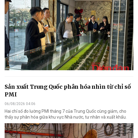
Sản xuất Trung Quốc phân hóa nhìn từ chỉ số
PMI
06/08/2026 04:06
Hai chỉ số đo lường PMI tháng 7 của Trung Quốc cùng giảm, cho
thấy sự phân hóa giữa khu vực Nhà nước, tư nhân và xuất khẩu.