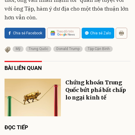
với ông Tập, hàm ý dư địa cho một thỏa thuận lớn
hơn vẫn còn.
Theo dõi trên
Chia sẻ Facebook
Chia sẻ Zalo
Mỹ
Trung Quốc
Donald Trump
Tập Cận Bình
BÀI LIÊN QUAN
Chứng khoán Trung
Quốc bứt phá bất chấp
lo ngại kinh tế
ĐỌC TIẾP