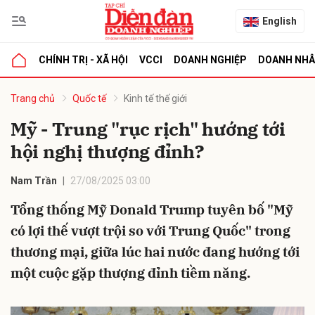
English
CHÍNH TRỊ - XÃ HỘI
VCCI
DOANH NGHIỆP
DOANH NH
bình luận
Trang chủ
Quốc tế
Kinh tế thế giới
Mỹ - Trung "rục rịch" hướng tới
hội nghị thượng đỉnh?
Nam Trần
27/08/2025 03:00
Tổng thống Mỹ Donald Trump tuyên bố "Mỹ
có lợi thế vượt trội so với Trung Quốc" trong
Hủy
G
thương mại, giữa lúc hai nước đang hướng tới
một cuộc gặp thượng đỉnh tiềm năng.