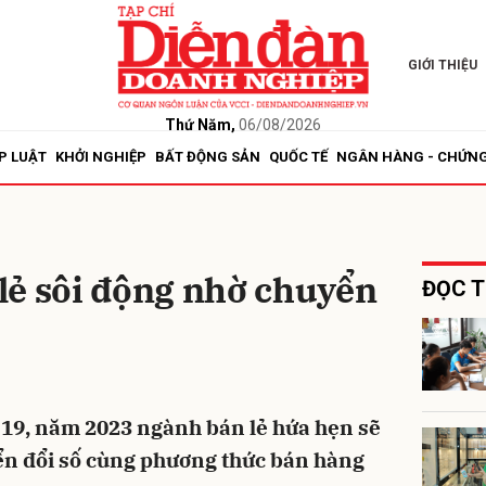
GIỚI THIỆU
bình luận
Thứ Năm,
06/08/2026
P LUẬT
KHỞI NGHIỆP
BẤT ĐỘNG SẢN
QUỐC TẾ
NGÂN HÀNG - CHỨN
lẻ sôi động nhờ chuyển
ĐỌC T
Hủy
G
-19, năm 2023 ngành bán lẻ hứa hẹn sẽ
ển đổi số cùng phương thức bán hàng