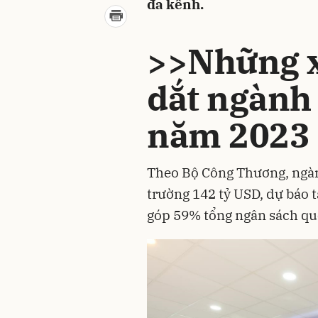
đa kênh.
>>
Những x
dắt ngành 
năm 2023
Theo Bộ Công Thương, ngàn
trường 142 tỷ USD, dự báo 
góp 59% tổng ngân sách qu