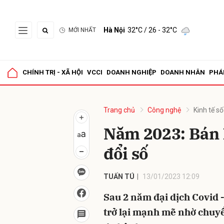
Hà Nội
32°C
/ 26 - 32°C
MỚI NHẤT
Gửi 
CHÍNH TRỊ - XÃ HỘI
VCCI
DOANH NGHIỆP
DOANH NHÂN
PHÁ
Trang chủ
Công nghệ
Kinh tế số
Năm 2023: Bán 
đổi số
TUẤN TÚ
13/01/2023 12:09
Sau 2 năm đại dịch Covid 
trở lại mạnh mẽ nhờ chuy