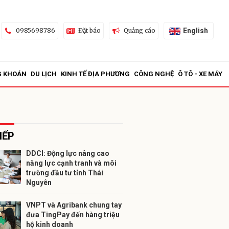
English
0985698786
Đặt báo
Quảng cáo
G KHOÁN
DU LỊCH
KINH TẾ ĐỊA PHƯƠNG
CÔNG NGHỆ
Ô TÔ - XE MÁY
IẾP
DDCI: Động lực nâng cao
năng lực cạnh tranh và môi
ửi
trường đầu tư tỉnh Thái
Nguyên
VNPT và Agribank chung tay
đưa TingPay đến hàng triệu
hộ kinh doanh