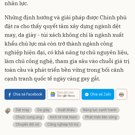
nhân lực.
Những định hướng và giải pháp được Chính phủ
đặt ra cho thấy quyết tâm xây dựng ngành dệt
may, da giày - túi xách không chỉ là ngành xuất
khẩu chủ lực mà còn trở thành ngành công
nghiệp hiện đại, có khả năng tự chủ nguyên liệu,
làm chủ công nghệ, tham gia sâu vào chuỗi giá trị
toàn cầu và phát triển bền vững trong bối cảnh
cạnh tranh quốc tế ngày càng gay gắt.
Theo dõi trên
Chia sẻ Facebook
Chia sẻ Zalo
Dệt may
Da giày
Xuất khẩu
Năng lực cạnh tranh
Chuỗi cung ứng
Kinh tế Việt Nam
Phát triển bền vững
Chuyển đổi số
Công nghiệp hỗ trợ