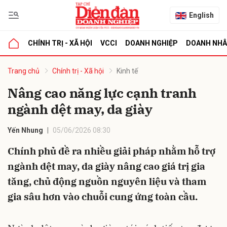
English
CHÍNH TRỊ - XÃ HỘI
VCCI
DOANH NGHIỆP
DOANH NH
bình luận
Trang chủ
Chính trị - Xã hội
Kinh tế
Nâng cao năng lực cạnh tranh
ngành dệt may, da giày
Yến Nhung
05/06/2026 08:30
Chính phủ đề ra nhiều giải pháp nhằm hỗ trợ
ngành dệt may, da giày nâng cao giá trị gia
Hủy
G
tăng, chủ động nguồn nguyên liệu và tham
gia sâu hơn vào chuỗi cung ứng toàn cầu.