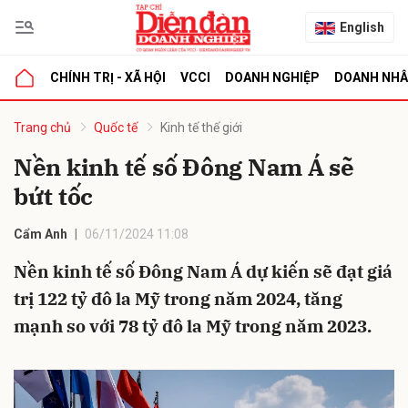
English
CHÍNH TRỊ - XÃ HỘI
VCCI
DOANH NGHIỆP
DOANH NH
bình luận
Trang chủ
Quốc tế
Kinh tế thế giới
Nền kinh tế số Đông Nam Á sẽ
bứt tốc
Cẩm Anh
06/11/2024 11:08
Nền kinh tế số Đông Nam Á dự kiến sẽ đạt giá
trị 122 tỷ đô la Mỹ trong năm 2024, tăng
Hủy
G
mạnh so với 78 tỷ đô la Mỹ trong năm 2023.