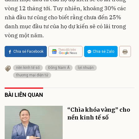
vòng 12 tháng tới. Tuy nhiên, khoảng 30% các
nhà đầu tư cũng cho biết rằng chưa đến 25%
danh mục đầu tư của họ dự kiến ​​sẽ có lãi trong
vòng một năm.
Theo dõi trên
Chia sẻ Facebook
Chia sẻ Zalo
nền kinh tế số
Đông Nam Á
lợi nhuận
thương mại điện tử
BÀI LIÊN QUAN
“Chìa khóa vàng” cho
nền kinh tế số