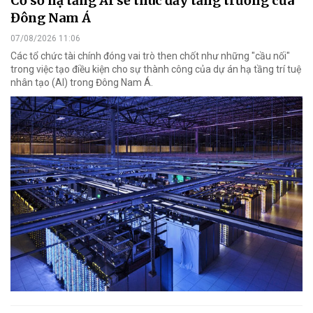
Cơ sở hạ tầng AI sẽ thúc đẩy tăng trưởng của
Đông Nam Á
07/08/2026 11:06
Các tổ chức tài chính đóng vai trò then chốt như những "cầu nối"
trong việc tạo điều kiện cho sự thành công của dự án hạ tầng trí tuệ
nhân tạo (AI) trong Đông Nam Á.