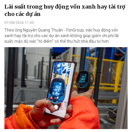
Lãi suất trong huy động vốn xanh hay tài trợ
cho các dự án
07/08/2026 11:00
Theo ông Nguyễn Quang Thuân - FiinGroup, việc huy động vốn
xanh hay tài trợ cho các dự án xanh không giúp giảm chi phí lãi
suất; mặc dù việc "tô điểm" có thể thu hút nhà đầu tư hơn.