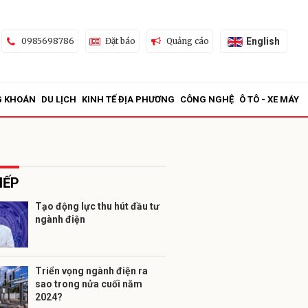
English
0985698786
Đặt báo
Quảng cáo
G KHOÁN
DU LỊCH
KINH TẾ ĐỊA PHƯƠNG
CÔNG NGHỆ
Ô TÔ - XE MÁY
IẾP
Tạo động lực thu hút đầu tư
ngành điện
ửi
Triển vọng ngành điện ra
sao trong nửa cuối năm
2024?