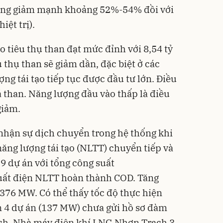
cũng giảm mạnh khoảng 52%-54% đồi với
iệt trị).
tiêu thụ than đạt mức đỉnh với 8,54 tỷ
u thụ than sẽ giảm dần, đặc biệt ở các
ợng tái tạo tiếp tục được đầu tư lớn. Điều
iá than. Năng lượng đầu vào thấp là điều
giảm.
nhận sự dịch chuyển trong hệ thống khi
ăng lượng tái tạo (NLTT) chuyển tiếp và
9 dự án với tổng công suất
t điện NLTT hoàn thành COD. Tăng
 376 MW. Có thể thấy tốc độ thực hiện
 4 dự án (137 MW) chưa gửi hồ sơ đàm
ạch, Nhà máy điện khí LNG Nhơn Trạch 3