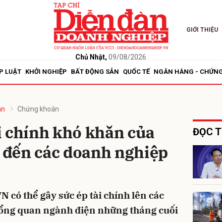
GIỚI THIỆU
bình luận
Chủ Nhật,
09/08/2026
P LUẬT
KHỞI NGHIỆP
BẤT ĐỘNG SẢN
QUỐC TẾ
NGÂN HÀNG - CHỨN
án
Chứng khoán
i chính khó khăn của
ĐỌC T
đến các doanh nghiệp
Hủy
G
 có thể gây sức ép tài chính lên các
tổng quan ngành điện những tháng cuối