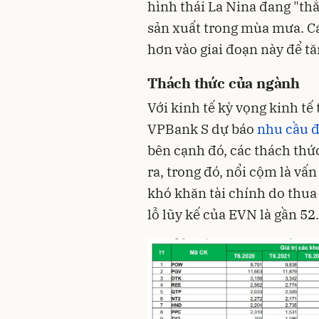
hình thái La Nina đang "th
sản xuất trong mùa mưa. Cá
hơn vào giai đoạn này để t
Thách thức của ngành
Với kinh tế kỳ vọng kinh t
VPBank S dự báo
nhu cầu đ
bên cạnh đó, các thách th
ra, trong đó, nổi cộm là vấ
khó khăn tài chính do thua
lỗ lũy kế của EVN là gần 52