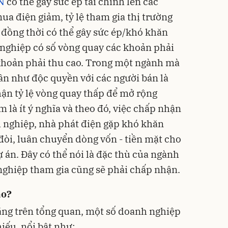
N
có thể gây sức ép tài chính lên các
ua điện giảm, tỷ lệ tham gia thị trường
 đồng thời có thể gây sức ép/khó khăn
 nghiệp có số vòng quay các khoản phải
 khoản phải thu cao. Trong một ngành mà
gần như độc quyền với các người bán là
hận tỷ lệ vòng quay thấp để mở rộng
là ít ý nghĩa và theo đó, việc chấp nhận
 nghiệp, nhà phát điện gặp khó khăn
 đòi, luân chuyển dòng vốn - tiền mặt cho
 án. Đây có thể nói là đặc thù của ngành
 nghiệp tham gia cũng sẽ phải chấp nhận.
ào?
ằng trên tổng quan, một số doanh nghiệp
hiếu, nổi bật như: