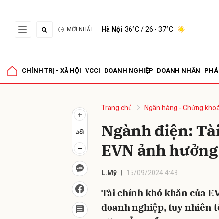
Hà Nội
36°C
/ 26 - 37°C
MỚI NHẤT
Gửi 
CHÍNH TRỊ - XÃ HỘI
VCCI
DOANH NGHIỆP
DOANH NHÂN
PHÁ
Trang chủ
Ngân hàng - Chứng kho
Ngành điện: Tà
EVN ảnh hưởng 
L.Mỹ
15/09/2024 4:43
Tài chính khó khăn của EVN
doanh nghiệp, tuy nhiên 