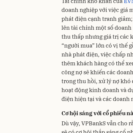
Tài chính khó khăn của
EV
doanh nghiệp với việc giá m
phát điện cạnh tranh giảm;
lên tài chính một số doanh
thu thấp nhưng giá trị các
“người mua” lớn có vị thế 
nhà phát điện, việc chấp n
thêm khách hàng có thể xem 
công nợ sẽ khiến các doanh
trong thu hồi, xử lý nợ khó
hoạt động kinh doanh và dự
điện hiện tại và các doanh
Cơ hội sáng với cổ phiếu n
Dù vậy, VPBankS vẫn cho r
sẽ có cơ hội thắp sáng cổ p