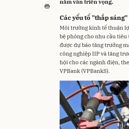
năm vẫn triển vọng.
Các yếu tố "thắp sáng
Môi trường kinh tế thuận lợ
bệ phóng cho nhu cầu tiêu 
được dự báo tăng trưởng mạ
công nghiệp IIP và tăng trư
hội cho các ngành điện, t
VPBank (VPBankS).