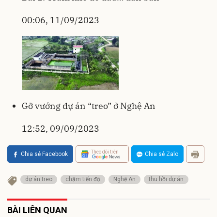
00:06, 11/09/2023
Gỡ vướng dự án “treo” ở Nghệ An
12:52, 09/09/2023
Theo dõi trên
Chia sẻ Facebook
Chia sẻ Zalo
dự án treo
chậm tiến độ
Nghệ An
thu hồi dự án
BÀI LIÊN QUAN