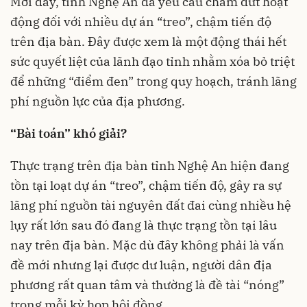
Mới đây, tỉnh Nghệ An đã yêu cầu chấm dứt hoạt
động đối với nhiều dự án “treo”, chậm tiến độ
trên địa bàn. Đây được xem là một động thái hết
sức quyết liệt của lãnh đạo tỉnh nhằm xóa bỏ triệt
để những “điểm đen” trong quy hoạch, tránh lãng
phí nguồn lực của địa phương.
“Bài toán” khó giải?
Thực trạng trên địa bàn tỉnh Nghệ An hiện đang
tồn tại loạt dự án “treo”, chậm tiến độ, gây ra sự
lãng phí nguồn tài nguyên đất đai cùng nhiều hệ
lụy rất lớn sau đó đang là thực trạng tồn tại lâu
nay trên địa bàn. Mặc dù đây không phải là vấn
đề mới nhưng lại được dư luận, người dân địa
phương rất quan tâm và thường là đề tài “nóng”
trong mỗi kỳ họp hội đồng.