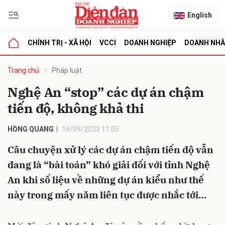
English
CHÍNH TRỊ - XÃ HỘI
VCCI
DOANH NGHIỆP
DOANH NH
bình luận
Trang chủ
Pháp luật
Nghệ An “stop” các dự án chậm
tiến độ, không khả thi
HỒNG QUANG
16/09/2023 11:05
Câu chuyện xử lý các dự án chậm tiến độ vẫn
đang là “bài toán” khó giải đối với tỉnh Nghệ
Hủy
G
An khi số liệu về những dự án kiểu như thế
này trong mấy năm liên tục được nhắc tới…