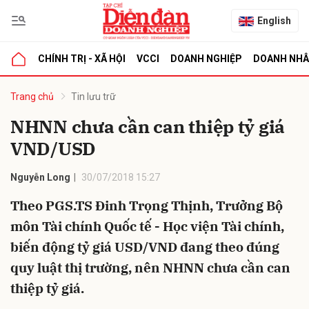
English
CHÍNH TRỊ - XÃ HỘI
VCCI
DOANH NGHIỆP
DOANH NH
bình luận
Trang chủ
Tin lưu trữ
NHNN chưa cần can thiệp tỷ giá
VND/USD
Nguyễn Long
30/07/2018 15:27
Theo PGS.TS Đinh Trọng Thịnh, Trưởng Bộ
môn Tài chính Quốc tế - Học viện Tài chính,
Hủy
G
biến động tỷ giá USD/VND đang theo đúng
quy luật thị trường, nên NHNN chưa cần can
thiệp tỷ giá.