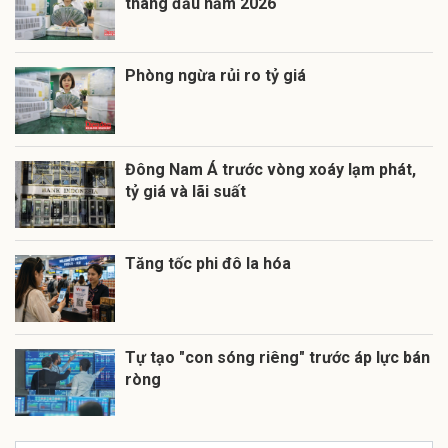
tháng đầu năm 2026
Phòng ngừa rủi ro tỷ giá
Đông Nam Á trước vòng xoáy lạm phát,
tỷ giá và lãi suất
Tăng tốc phi đô la hóa
Tự tạo "con sóng riêng" trước áp lực bán
ròng