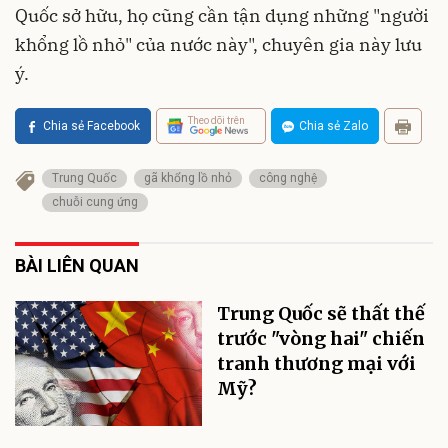
Quốc sở hữu, họ cũng cần tận dụng những "người
khổng lồ nhỏ" của nước này", chuyên gia này lưu
ý.
Theo dõi trên
Chia sẻ Facebook
Chia sẻ Zalo
Trung Quốc
gã khổng lồ nhỏ
công nghệ
chuỗi cung ứng
BÀI LIÊN QUAN
Trung Quốc sẽ thất thế
trước "vòng hai" chiến
tranh thương mại với
Mỹ?