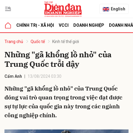
English
CHÍNH TRỊ - XÃ HỘI
VCCI
DOANH NGHIỆP
DOANH NH
bình luận
Trang chủ
Quốc tế
Kinh tế thế giới
Những "gã khổng lồ nhỏ" của
Trung Quốc trỗi dậy
Cẩm Anh
13/08/2024 03:30
Những "gã khổng lồ nhỏ" của Trung Quốc
đóng vai trò quan trọng trong việc đạt được
Hủy
G
sự tự lực của quốc gia này trong các ngành
công nghiệp chính.