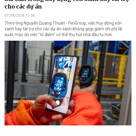
cho các dự án
07/08/2026 11:00
Theo ông Nguyễn Quang Thuân - FiinGroup, việc huy động vốn
xanh hay tài trợ cho các dự án xanh không giúp giảm chi phí lãi
suất; mặc dù việc "tô điểm" có thể thu hút nhà đầu tư hơn.