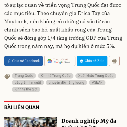
tỏ sự lạc quan về triển vọng Trung Quốc đạt được
các mục tiêu. Theo chuyên gia Erica Tay của
Maybank, nếu không có những cú sốc từ các
chính sách bảo hộ, xuất khẩu ròng của Trung
Quốc sẽ đóng góp 1/4 tăng trưởng GDP của Trung
Quốc trong năm nay, mà họ dự kiến ở mức 5%.
Theo dõi trên
Chia sẻ Facebook
Chia sẻ Zalo
Trung Quốc
Kinh tế Trung Quốc
Xuất khẩu Trung Quốc
cắt giảm lãi suất
chuyển đổi năng lượng
ASEAN
Kinh tế thế giới
BÀI LIÊN QUAN
Doanh nghiệp Mỹ đã