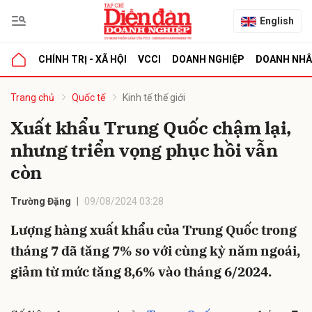
English
CHÍNH TRỊ - XÃ HỘI
VCCI
DOANH NGHIỆP
DOANH NH
bình luận
Trang chủ
Quốc tế
Kinh tế thế giới
Xuất khẩu Trung Quốc chậm lại,
nhưng triển vọng phục hồi vẫn
còn
Trường Đặng
09/08/2024 03:28
Lượng hàng xuất khẩu của Trung Quốc trong
Hủy
G
tháng 7 đã tăng 7% so với cùng kỳ năm ngoái,
giảm từ mức tăng 8,6% vào tháng 6/2024.