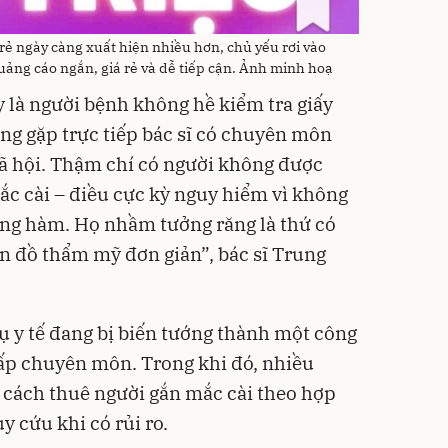
rẻ ngày càng xuất hiện nhiều hơn, chủ yếu rơi vào
uảng cáo ngắn, giá rẻ và dễ tiếp cận. Ảnh minh hoạ
 là người bệnh không hề kiểm tra giấy
g gặp trực tiếp bác sĩ có chuyên môn
ã hội. Thậm chí có người không được
c cài – điều cực kỳ nguy hiểm vì không
ơng hàm. Họ nhầm tưởng răng là thứ có
n đồ thẩm mỹ đơn giản”, bác sĩ Trung
ụ y tế đang bị biến tướng thành một công
chấp chuyên môn. Trong khi đó, nhiều
 cách thuê người gắn mắc cài theo hợp
y cứu khi có rủi ro.