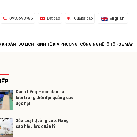
English
0985698786
Đặt báo
Quảng cáo
G KHOÁN
DU LỊCH
KINH TẾ ĐỊA PHƯƠNG
CÔNG NGHỆ
Ô TÔ - XE MÁY
IẾP
Danh tiếng – con dao hai
lưỡi trong thời đại quảng cáo
ửi
độc hại
Sửa Luật Quảng cáo: Nâng
cao hiệu lực quản lý