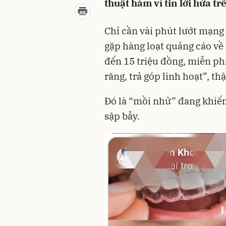
thuật hàm vì tin lời hứa 
Chỉ cần vài phút lướt mạng 
gặp hàng loạt quảng cáo về d
đến 15 triệu đồng, miễn ph
răng, trả góp linh hoạt”, 
Đó là “mồi nhử” đang khiến 
sập bẫy.