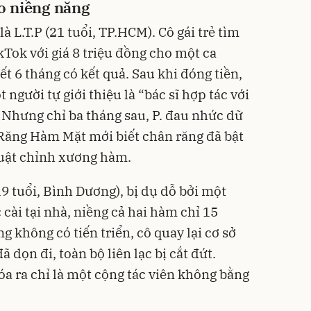
o niềng năng
 L.T.P (21 tuổi, TP.HCM). Cô gái trẻ tìm
Tok với giá 8 triệu đồng cho một ca
t 6 tháng có kết quả. Sau khi đóng tiền,
người tự giới thiệu là “bác sĩ hợp tác với
Nhưng chỉ ba tháng sau, P. đau nhức dữ
 Răng Hàm Mặt mới biết chân răng đã bật
huật chỉnh xương hàm.
9 tuổi, Bình Dương), bị dụ dỗ bởi một
cài tại nhà, niềng cả hai hàm chỉ 15
g không có tiến triển, cô quay lại cơ sở
 dọn đi, toàn bộ liên lạc bị cắt đứt.
óa ra chỉ là một cộng tác viên không bằng