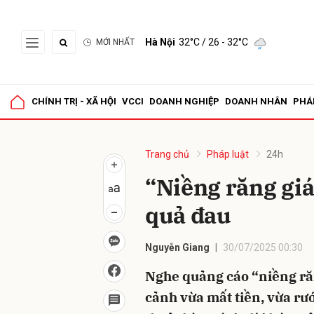
Hà Nội
32°C
/ 26 - 32°C
MỚI NHẤT
Gửi 
CHÍNH TRỊ - XÃ HỘI
VCCI
DOANH NGHIỆP
DOANH NHÂN
PHÁ
Trang chủ
Pháp luật
24h
“Niềng răng giá
quả đau
Nguyễn Giang
30/07/2025 00:30
Nghe quảng cáo “niềng răn
cảnh vừa mất tiền, vừa rư