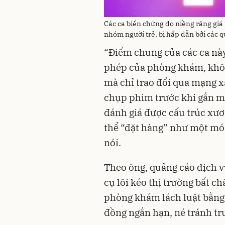
Các ca biến chứng do niềng răng giá 
nhóm người trẻ, bị hấp dẫn bởi các q
“Điểm chung của các ca này
phép của phòng khám, khôn
mà chỉ trao đổi qua mạng x
chụp phim trước khi gắn mắ
đánh giá được cấu trúc xư
thể “đặt hàng” như một mó
nói.
Theo ông, quảng cáo dịch v
cụ lôi kéo thị trường bất 
phòng khám lách luật bằng
đồng ngắn hạn, né tránh tru