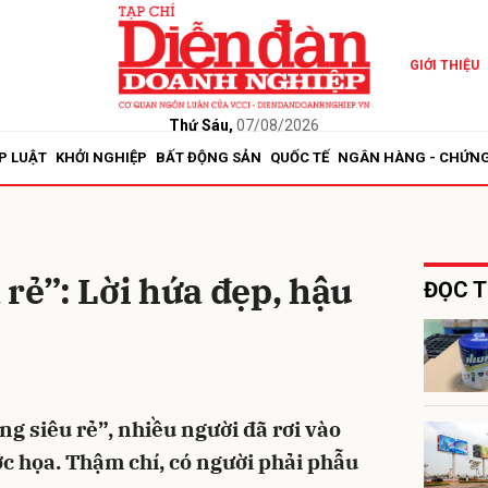
GIỚI THIỆU
bình luận
Thứ Sáu,
07/08/2026
P LUẬT
KHỞI NGHIỆP
BẤT ĐỘNG SẢN
QUỐC TẾ
NGÂN HÀNG - CHỨN
 rẻ”: Lời hứa đẹp, hậu
ĐỌC T
Hủy
G
g siêu rẻ”, nhiều người đã rơi vào
ớc họa. Thậm chí, có người phải phẫu