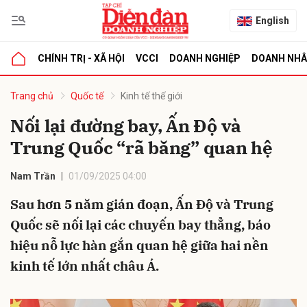
English
CHÍNH TRỊ - XÃ HỘI
VCCI
DOANH NGHIỆP
DOANH NH
bình luận
Trang chủ
Quốc tế
Kinh tế thế giới
Nối lại đường bay, Ấn Độ và
Trung Quốc “rã băng” quan hệ
Nam Trần
01/09/2025 04:00
Sau hơn 5 năm gián đoạn, Ấn Độ và Trung
Quốc sẽ nối lại các chuyến bay thẳng, báo
Hủy
G
hiệu nỗ lực hàn gắn quan hệ giữa hai nền
kinh tế lớn nhất châu Á.