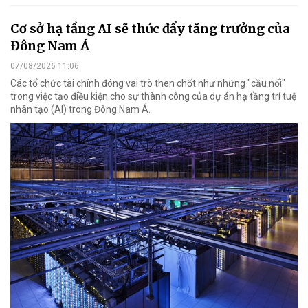
Cơ sở hạ tầng AI sẽ thúc đẩy tăng trưởng của
Đông Nam Á
07/08/2026 11:06
Các tổ chức tài chính đóng vai trò then chốt như những "cầu nối"
trong việc tạo điều kiện cho sự thành công của dự án hạ tầng trí tuệ
nhân tạo (AI) trong Đông Nam Á.