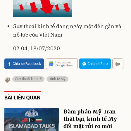
Suy thoái kinh tế đang ngày một đến gần và
nỗ lực của VIệt Nam
02:04, 18/07/2020
Theo dõi trên
Chia sẻ Facebook
Chia sẻ Zalo
Suy thoái kinh tế
kinh tế Mỹ
BÀI LIÊN QUAN
Đàm phán Mỹ-Iran
thất bại, kinh tế Mỹ
đối mặt rủi ro mới