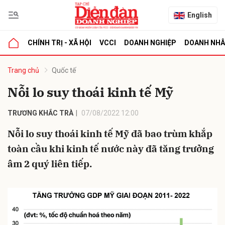
English
CHÍNH TRỊ - XÃ HỘI
VCCI
DOANH NGHIỆP
DOANH NH
bình luận
Trang chủ
Quốc tế
Nỗi lo suy thoái kinh tế Mỹ
TRƯƠNG KHẮC TRÀ
07/08/2022 12:00
Nỗi lo suy thoái kinh tế Mỹ đã bao trùm khắp
toàn cầu khi kinh tế nước này đã tăng trưởng
âm 2 quý liên tiếp.
Hủy
G