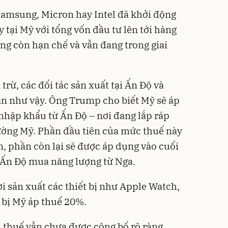
Samsung, Micron hay Intel đã khởi động
tại Mỹ với tổng vốn đầu tư lên tới hàng
ng còn hạn chế và vẫn đang trong giai
rừ, các đối tác sản xuất tại Ấn Độ và
n như vậy. Ông Trump cho biết Mỹ sẽ áp
nhập khẩu từ Ấn Độ – nơi đang lắp ráp
ường Mỹ. Phần đầu tiên của mức thuế này
m, phần còn lại sẽ được áp dụng vào cuối
 Ấn Độ mua năng lượng từ Nga.
i sản xuất các thiết bị như Apple Watch,
 bị Mỹ áp thuế 20%.
ễn thuế vẫn chưa được công bố rõ ràng,