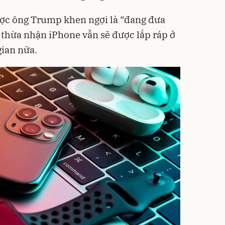
ợc ông Trump khen ngợi là “đang đưa
g thừa nhận iPhone vẫn sẽ được lắp ráp ở
gian nữa.