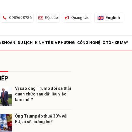
English
0985698786
Đặt báo
Quảng cáo
G KHOÁN
DU LỊCH
KINH TẾ ĐỊA PHƯƠNG
CÔNG NGHỆ
Ô TÔ - XE MÁY
IẾP
Vì sao ông Trump đòi sa thải
quan chức sau dữ liệu việc
ửi
làm mới?
Ông Trump áp thuế 30% với
EU, ai sẽ hưởng lợi?