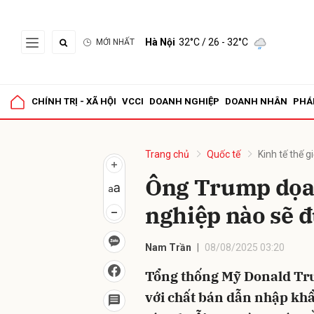
Hà Nội
32°C
/ 26 - 32°C
MỚI NHẤT
Gửi 
CHÍNH TRỊ - XÃ HỘI
VCCI
DOANH NGHIỆP
DOANH NHÂN
PHÁ
Trang chủ
Quốc tế
Kinh tế thế gi
Ông Trump dọa 
nghiệp nào sẽ 
Nam Trần
08/08/2025 03:20
Tổng thống Mỹ Donald Tru
với chất bán dẫn nhập khẩ