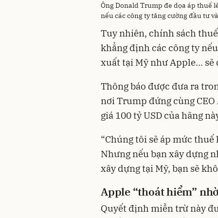
Ông Donald Trump đe dọa áp thuế lê
nếu các công ty tăng cường đầu tư v
Tuy nhiên, chính sách thuế
khẳng định các công ty nế
xuất tại Mỹ như Apple... sẽ
Thông báo được đưa ra tron
nơi Trump đứng cùng CEO A
giá 100 tỷ USD của hãng nà
“Chúng tôi sẽ áp mức thuế 
Nhưng nếu bạn xây dựng nhà
xây dựng tại Mỹ, bạn sẽ kh
Apple “thoát hiểm” nhờ
Quyết định miễn trừ này đư