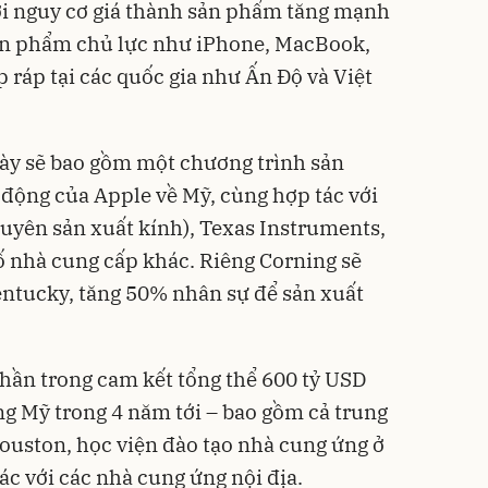
ới nguy cơ giá thành sản phẩm tăng mạnh
sản phẩm chủ lực như iPhone, MacBook,
 ráp tại các quốc gia như Ấn Độ và Việt
này sẽ bao gồm một chương trình sản
động của Apple về Mỹ, cùng hợp tác với
huyên sản xuất kính), Texas Instruments,
ố nhà cung cấp khác. Riêng Corning sẽ
ntucky, tăng 50% nhân sự để sản xuất
phần trong cam kết tổng thể 600 tỷ USD
g Mỹ trong 4 năm tới – bao gồm cả trung
ouston, học viện đào tạo nhà cung ứng ở
ác với các nhà cung ứng nội địa.