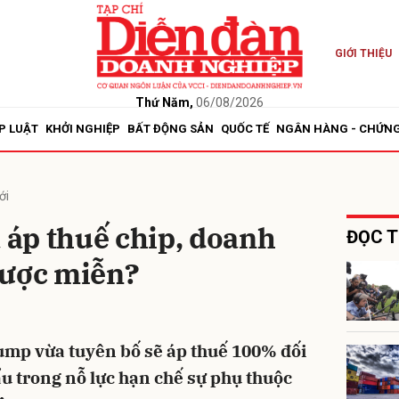
GIỚI THIỆU
bình luận
Thứ Năm,
06/08/2026
P LUẬT
KHỞI NGHIỆP
BẤT ĐỘNG SẢN
QUỐC TẾ
NGÂN HÀNG - CHỨN
ới
áp thuế chip, doanh
ĐỌC T
được miễn?
Hủy
G
mp vừa tuyên bố sẽ áp thuế 100% đối
u trong nỗ lực hạn chế sự phụ thuộc