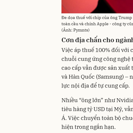
Đe dọa thuế với chip của ông Trump 
toàn cầu và chính Apple - công ty c
(Ảnh: Pymnts)
Cơn địa chấn cho ngành
Việc áp thuế 100% đối với c
chuỗi cung ứng công nghệ t
cao cấp vẫn được sản xuất t
và Hàn Quốc (Samsung) – n
lực nội địa để tự cung cấp.
Nhiều “ông lớn” như Nvidi
tiêu hàng tỷ USD tại Mỹ, vẫ
Á. Việc chuyển toàn bộ chu
hiện trong ngắn hạn.