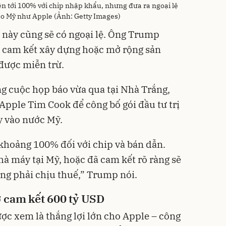
n tới 100% với chip nhập khẩu, nhưng đưa ra ngoại lệ
ào Mỹ như Apple (Ảnh: Getty Images)
 này cũng sẽ có ngoại lệ. Ông Trump
u cam kết xây dựng hoặc mở rộng sản
 được miễn trừ.
g cuộc họp báo vừa qua tại Nhà Trắng,
pple Tim Cook để công bố gói đầu tư trị
y vào nước Mỹ.
khoảng 100% đối với chip và bán dẫn.
 máy tại Mỹ, hoặc đã cam kết rõ ràng sẽ
ông phải chịu thuế,” Trump nói.
 cam kết 600 tỷ USD
ợc xem là thắng lợi lớn cho Apple – công