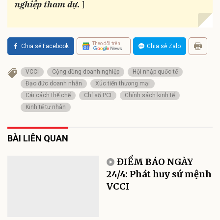
nghiệp tham dự.
]
Theo dõi trên
Chia sẻ Facebook
Chia sẻ Zalo
VCCI
Cộng đồng doanh nghiệp
Hội nhập quốc tế
Đạo đức doanh nhân
Xúc tiến thương mại
Cải cách thể chế
Chỉ số PCI
Chính sách kinh tế
Kinh tế tư nhân
BÀI LIÊN QUAN
ĐIỂM BÁO NGÀY
24/4: Phát huy sứ mệnh
VCCI