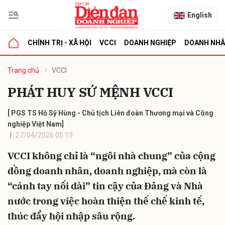
English
CHÍNH TRỊ - XÃ HỘI
VCCI
DOANH NGHIỆP
DOANH NH
bình luận
Trang chủ
VCCI
PHÁT HUY SỨ MỆNH VCCI
[ PGS TS Hồ Sỹ Hùng - Chủ tịch Liên đoàn Thương mại và Công
nghiệp Việt Nam]
27/04/2026 05:13
VCCI không chỉ là “ngôi nhà chung” của cộng
Hủy
G
đồng doanh nhân, doanh nghiệp, mà còn là
“cánh tay nối dài” tin cậy của Đảng và Nhà
nước trong việc hoàn thiện thế chế kinh tế,
thúc đẩy hội nhập sâu rộng.