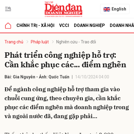
English
CHÍNH TRỊ - XÃ HỘI
VCCI
DOANH NGHIỆP
DOANH NH
bình luận
Trang chủ
Pháp luật
Nghiên cứu - Trao đổi
Phát triển công nghiệp hỗ trợ:
Cần khắc phục các... điểm nghẽn
Bài: Gia Nguyễn - Ảnh: Quốc Tuấn
14/10/2024 04:00
Để ngành công nghiệp hỗ trợ tham gia vào
chuỗi cung ứng, theo chuyên gia, cần khắc
Hủy
G
phục các điểm nghẽn mà doanh nghiệp trong
và ngoài nước đã, đang gặp phải…