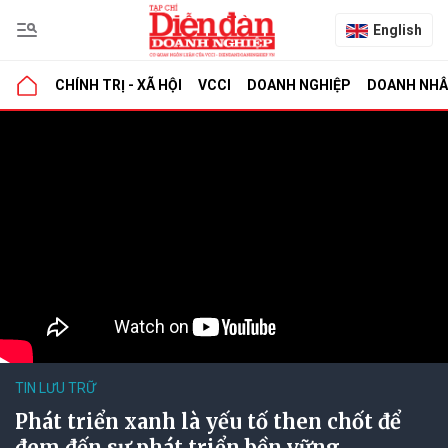
English
CHÍNH TRỊ - XÃ HỘI
VCCI
DOANH NGHIỆP
DOANH NH
TIN LƯU TRỮ
Phát triển xanh là yếu tố then chốt để
đem đến sự phát triển bền vững