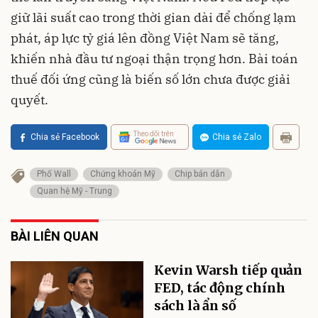
giữ lãi suất cao trong thời gian dài để chống lạm
phát, áp lực tỷ giá lên đồng Việt Nam sẽ tăng,
khiến nhà đầu tư ngoại thận trọng hơn. Bài toán
thuế đối ứng cũng là biến số lớn chưa được giải
quyết.
Theo dõi trên
Chia sẻ Facebook
Chia sẻ Zalo
Phố Wall
Chứng khoán Mỹ
Chip bán dẫn
Quan hệ Mỹ - Trung
BÀI LIÊN QUAN
Kevin Warsh tiếp quản
FED, tác động chính
sách là ẩn số