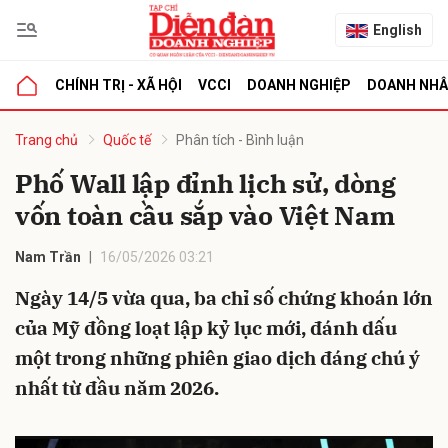
English
CHÍNH TRỊ - XÃ HỘI
VCCI
DOANH NGHIỆP
DOANH NH
bình luận
Trang chủ
Quốc tế
Phân tích - Bình luận
Phố Wall lập đỉnh lịch sử, dòng
vốn toàn cầu sắp vào Việt Nam
Nam Trần
16/05/2026 03:21
Ngày 14/5 vừa qua, ba chỉ số chứng khoán lớn
của Mỹ đồng loạt lập kỷ lục mới, đánh dấu
Hủy
G
một trong những phiên giao dịch đáng chú ý
nhất từ đầu năm 2026.